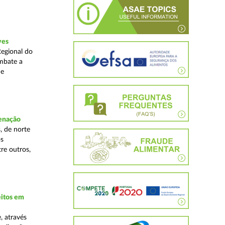
ves
Regional do
mbate a
 e
denação
, de norte
os
re outros,
eitos em
, através