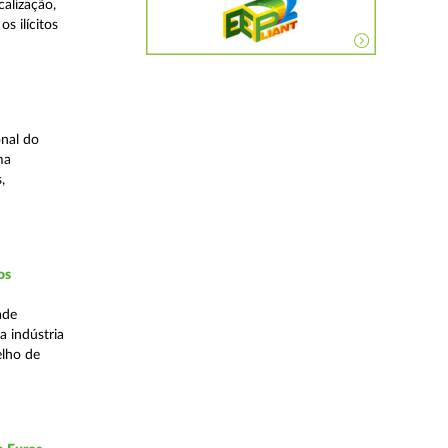
alização,
s ilícitos
nal do
ma
,
os
ade
a indústria
elho de