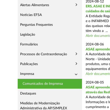
2024-08-12
Alertas Alimentares
ERS, ASAE E IN
cuidados de saú
Notícias EFSA
A Entidade Regu
e o INFARMED -
Perguntas Frequentes
das queixas rel
têm vindo a ...
Legislação
Abrir document
Formulários
2024-08-06
ASAE apreende m
Processos de Contraordenação
A Autoridade de
Norte - Unidade
Publicações
produtos, uma o
equipamentos de
Imprensa
Abrir document
2024-08-05
Comunicados de Imprensa
ASAE apreende m
através das Re
Destaques
A Autoridade de
Informações e I
Medidas de Modernização
cumprimento a m
Administrativa da AP/SIMPLEX