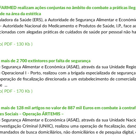
FARMED realizam ações conjuntas no âmbito do combate a práticas ileg
de na área da estética
ladora da Saúde (ERS), a Autoridade de Segurança Alimentar e Económi
 Autoridade Nacional do Medicamento e Produtos de Saúde, I.P., face 
acionadas com alegadas práticas de cuidados de saúde por pessoal não hab
o( PDF - 130 Kb )
ais de 2 700 extintores por falta de segurança
 Segurança Alimentar e Económica (ASAE), através da sua Unidade Regio
 Operacional I - Porto, realizou com a brigada especializada de segurança
peração de fiscalização direcionada a um estabelecimento de comerciali
 ...
o( PDF - 170 Kb )
ais de 128 mil artigos no valor de 887 mil Euros em combate à contra
des Sociais – Operação ÁRTEMIS –
 Segurança Alimentar e Económica (ASAE), através da sua Unidade Naci
nvestigação Criminal (UNIIC), realizou uma operação de fiscalização, dan
andados de busca domiciliários, não domiciliários e de pesquisa digital,