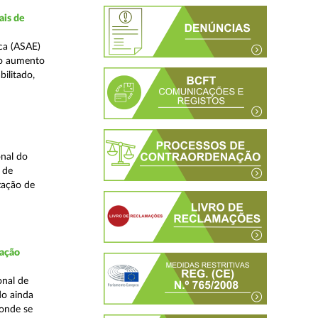
ais de
ca (ASAE)
ao aumento
ilitado,
nal do
 de
zação de
fação
onal de
do ainda
 onde se