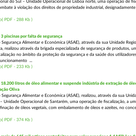
onal do Sul – Unidade Operacional de Lisboa norte, uma operação de fisc
bate à violação dos direitos de propriedade industrial, designadamente o
o( PDF - 288 Kb )
 piscinas por falta de segurança
 Segurança Alimentar e Económica (ASAE), através da sua Unidade Regio
a, realizou através da brigada especializada de segurança de produtos, u
calização no âmbito da proteção da segurança e da saúde dos utilizadores
funcionamento ...
o( PDF - 233 Kb )
8.200 litros de óleo alimentar e suspende indústria de extração de óle
ação Oliva
 Segurança Alimentar e Económica (ASAE), realizou, através da sua Unid
 – Unidade Operacional de Santarém, uma operação de fiscalização, a um
efinação de óleos vegetais, com embalamento de óleos e azeites, no conc
o( PDF - 374 Kb )