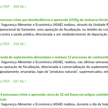
o( PDF - 300 Kb )
processo-crime por desobediência e apreende 631Kg de moluscos bival
 Segurança Alimentar e Económica (ASAE) realizou, através da Unidade 
peracional de Santarém, uma operação de fiscalização, no âmbito do co
is contra a saúde pública, direcionada a um estabelecimento de depuração
o( PDF - 358 Kb )
venda de suplementos alimentares e instaura 12 processos de contraor
 Segurança Alimentar e Económica (ASAE), realizou, nas últimas semanas
uma operação de fiscalização, direcionada à comercialização de suplement
ignadamente, ervanárias, lojas de “produtos naturais”, supermercados, ent
o( PDF - 187 Kb )
4 processos-crime e apreende cerca de 32 mil Euros em artigos contraf
scais
 Segurança Alimentar e Económica (ASAE) realizou, durante o dia de hoje