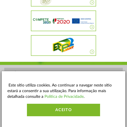
POLÍTICA DE PRIVACIDADE
TERMOS E CONDIÇÕES
Este sítio utiliza cookies. Ao continuar a navegar neste sítio
estará a consentir a sua utilização. Para informação mais
MAPA DO SITE
detalhada consulte a
Política de Privacidade
.
CONTACTOS
ACEITO
ACESSIBILIDADE