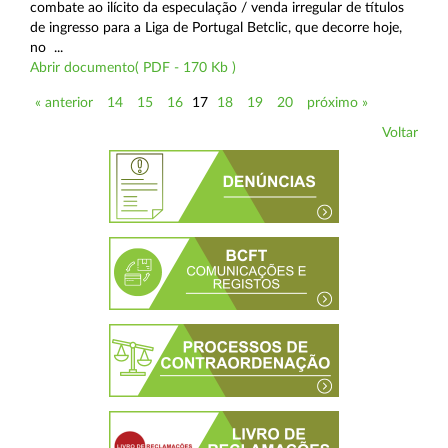
combate ao ilícito da especulação / venda irregular de títulos
de ingresso para a Liga de Portugal Betclic, que decorre hoje,
no ...
Abrir documento( PDF - 170 Kb )
« anterior
14
15
16
17
18
19
20
próximo »
Voltar