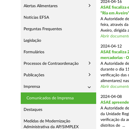
2024-04-16
Alertas Alimentares
ASAE fiscaliza 
“Ria em Aveiro
Notícias EFSA
A Autoridade de
feira, através 
Perguntas Frequentes
Aveiro, dirigida
Abrir document
Legislação
2024-04-12
Formulários
ASAE fiscaliza 
mercadorias - 
Processos de Contraordenação
A Autoridade de
durante o dia 11
Publicações
verificação das
alimentares) nas 
Imprensa
Abrir document
2024-04-08
Comunicados de Imprensa
ASAE apreende 2
A Autoridade de
Destaques
da Unidade Regi
verificação da 
Medidas de Modernização
distritos de ...
Administrativa da AP/SIMPLEX