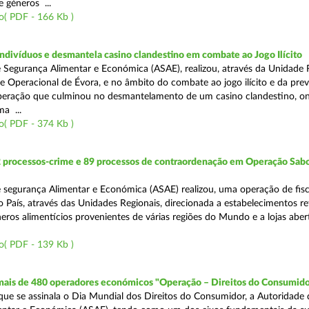
 géneros ...
o( PDF - 166 Kb )
divíduos e desmantela casino clandestino em combate ao Jogo Ilícito
 Segurança Alimentar e Económica (ASAE), realizou, através da Unidade 
e Operacional de Évora, e no âmbito do combate ao jogo ilícito e da pre
peração que culminou no desmantelamento de um casino clandestino, o
a ...
o( PDF - 374 Kb )
2 processos-crime e 89 processos de contraordenação em Operação Sab
 segurança Alimentar e Económica (ASAE) realizou, uma operação de fisc
o País, através das Unidades Regionais, direcionada a estabelecimentos re
eros alimentícios provenientes de várias regiões do Mundo e a lojas aber
o( PDF - 139 Kb )
 mais de 480 operadores económicos "Operação – Direitos do Consumido
e se assinala o Dia Mundial dos Direitos do Consumidor, a Autoridade 