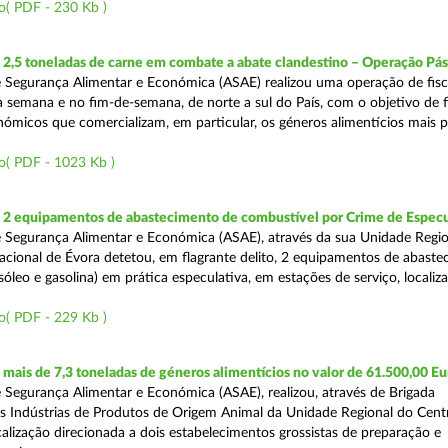
o( PDF - 230 Kb )
2,5 toneladas de carne em combate a abate clandestino – Operação Pá
 Segurança Alimentar e Económica (ASAE) realizou uma operação de fisc
 semana e no fim-de-semana, de norte a sul do País, com o objetivo de fi
ómicos que comercializam, em particular, os géneros alimentícios mais 
o( PDF - 1023 Kb )
2 equipamentos de abastecimento de combustível por Crime de Espec
 Segurança Alimentar e Económica (ASAE), através da sua Unidade Regio
cional de Évora detetou, em flagrante delito, 2 equipamentos de abaste
óleo e gasolina) em prática especulativa, em estações de serviço, localiz
o( PDF - 229 Kb )
ais de 7,3 toneladas de géneros alimentícios no valor de 61.500,00 Eu
 Segurança Alimentar e Económica (ASAE), realizou, através de Brigada
as Indústrias de Produtos de Origem Animal da Unidade Regional do Cent
calização direcionada a dois estabelecimentos grossistas de preparação e