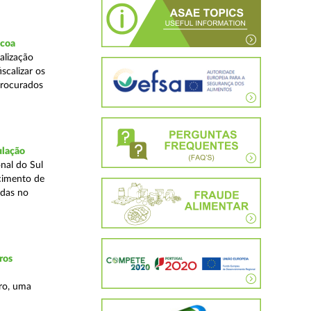
scoa
alização
scalizar os
procurados
ulação
nal do Sul
cimento de
adas no
ros
ro, uma