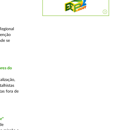
Regional
venção
nde se
ores do
alização,
talhistas
tas fora de
r"
de