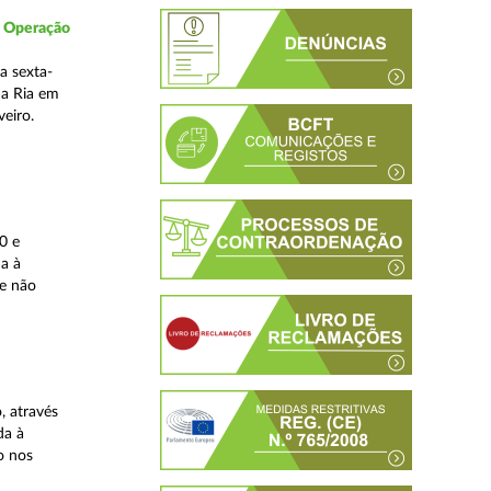
- Operação
a sexta-
da Ria em
veiro.
0 e
da à
 e não
, através
da à
o nos