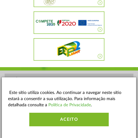
POLÍTICA DE PRIVACIDADE
TERMOS E CONDIÇÕES
Este sítio utiliza cookies. Ao continuar a navegar neste sítio
estará a consentir a sua utilização. Para informação mais
MAPA DO SITE
detalhada consulte a
Política de Privacidade
.
CONTACTOS
ACEITO
ACESSIBILIDADE