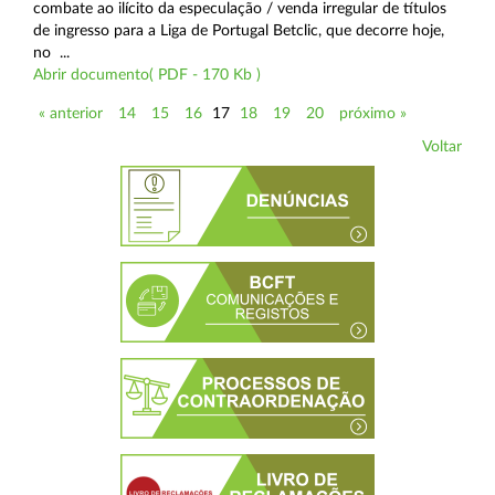
combate ao ilícito da especulação / venda irregular de títulos
de ingresso para a Liga de Portugal Betclic, que decorre hoje,
no ...
Abrir documento( PDF - 170 Kb )
« anterior
14
15
16
17
18
19
20
próximo »
Voltar