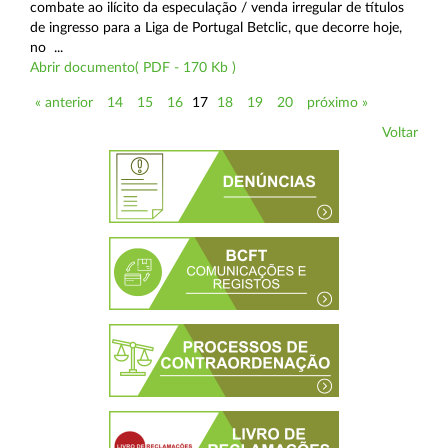
combate ao ilícito da especulação / venda irregular de títulos
de ingresso para a Liga de Portugal Betclic, que decorre hoje,
no ...
Abrir documento( PDF - 170 Kb )
« anterior
14
15
16
17
18
19
20
próximo »
Voltar