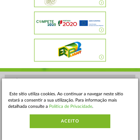
POLÍTICA DE PRIVACIDADE
TERMOS E CONDIÇÕES
Este sítio utiliza cookies. Ao continuar a navegar neste sítio
estará a consentir a sua utilização. Para informação mais
MAPA DO SITE
detalhada consulte a
Política de Privacidade
.
CONTACTOS
ACEITO
ACESSIBILIDADE