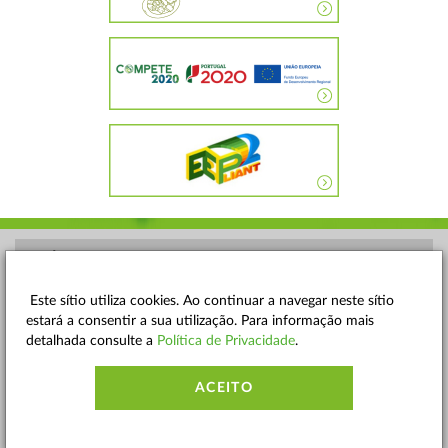
POLÍTICA DE PRIVACIDADE
TERMOS E CONDIÇÕES
Este sítio utiliza cookies. Ao continuar a navegar neste sítio
estará a consentir a sua utilização. Para informação mais
MAPA DO SITE
detalhada consulte a
Política de Privacidade
.
CONTACTOS
ACEITO
ACESSIBILIDADE