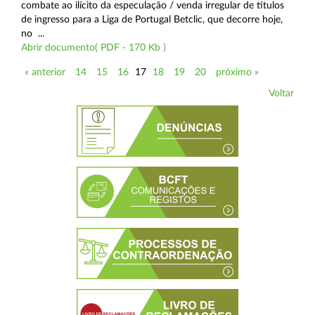
combate ao ilícito da especulação / venda irregular de títulos
de ingresso para a Liga de Portugal Betclic, que decorre hoje,
no ...
Abrir documento( PDF - 170 Kb )
« anterior
14
15
16
17
18
19
20
próximo »
Voltar