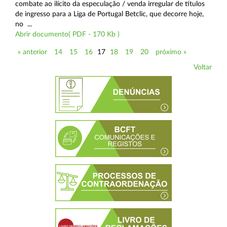
combate ao ilícito da especulação / venda irregular de títulos
de ingresso para a Liga de Portugal Betclic, que decorre hoje,
no ...
Abrir documento( PDF - 170 Kb )
« anterior
14
15
16
17
18
19
20
próximo »
Voltar