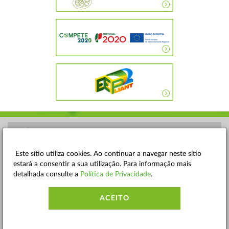
POLÍTICA DE PRIVACIDADE
TERMOS E CONDIÇÕES
Este sítio utiliza cookies. Ao continuar a navegar neste sítio
estará a consentir a sua utilização. Para informação mais
MAPA DO SITE
detalhada consulte a
Política de Privacidade
.
CONTACTOS
ACEITO
ACESSIBILIDADE