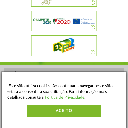
POLÍTICA DE PRIVACIDADE
TERMOS E CONDIÇÕES
Este sítio utiliza cookies. Ao continuar a navegar neste sítio
estará a consentir a sua utilização. Para informação mais
MAPA DO SITE
detalhada consulte a
Política de Privacidade
.
CONTACTOS
ACEITO
ACESSIBILIDADE