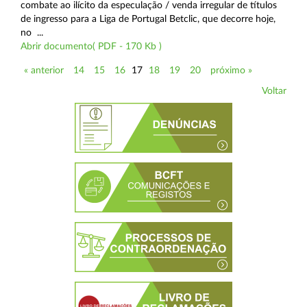
combate ao ilícito da especulação / venda irregular de títulos
de ingresso para a Liga de Portugal Betclic, que decorre hoje,
no ...
Abrir documento( PDF - 170 Kb )
« anterior
14
15
16
17
18
19
20
próximo »
Voltar