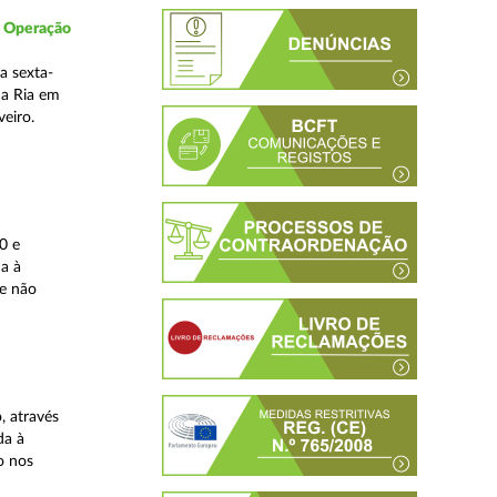
- Operação
a sexta-
da Ria em
veiro.
0 e
da à
 e não
, através
da à
o nos