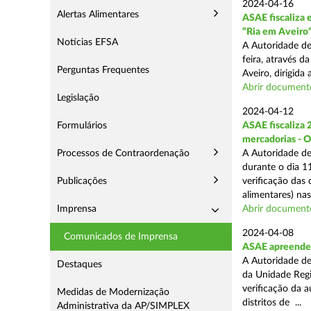
2024-04-16
Alertas Alimentares
ASAE fiscaliza 
“Ria em Aveiro
Notícias EFSA
A Autoridade de
feira, através 
Perguntas Frequentes
Aveiro, dirigida
Abrir document
Legislação
2024-04-12
Formulários
ASAE fiscaliza 
mercadorias - 
Processos de Contraordenação
A Autoridade de
durante o dia 11
Publicações
verificação das
alimentares) nas 
Imprensa
Abrir document
2024-04-08
Comunicados de Imprensa
ASAE apreende 2
A Autoridade de
Destaques
da Unidade Regi
verificação da 
Medidas de Modernização
distritos de ...
Administrativa da AP/SIMPLEX