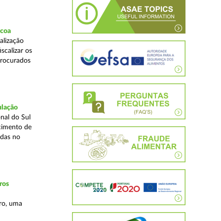
scoa
alização
scalizar os
procurados
ulação
nal do Sul
cimento de
adas no
ros
ro, uma