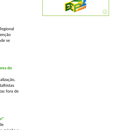
Regional
venção
nde se
ores do
alização,
talhistas
tas fora de
r"
de