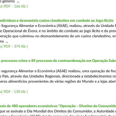
 géneros ...
o( PDF - 166 Kb )
divíduos e desmantela casino clandestino em combate ao Jogo Ilícito
 Segurança Alimentar e Económica (ASAE), realizou, através da Unidade 
e Operacional de Évora, e no âmbito do combate ao jogo ilícito e da pre
peração que culminou no desmantelamento de um casino clandestino, o
a ...
o( PDF - 374 Kb )
2 processos-crime e 89 processos de contraordenação em Operação Sab
 segurança Alimentar e Económica (ASAE) realizou, uma operação de fisc
o País, através das Unidades Regionais, direcionada a estabelecimentos re
eros alimentícios provenientes de várias regiões do Mundo e a lojas aber
o( PDF - 139 Kb )
 mais de 480 operadores económicos "Operação – Direitos do Consumido
e se assinala o Dia Mundial dos Direitos do Consumidor, a Autoridade 