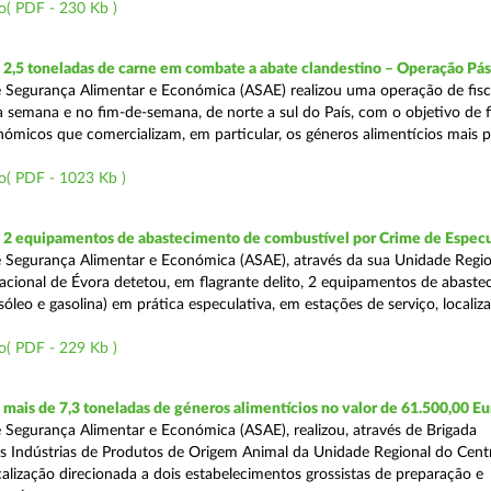
o( PDF - 230 Kb )
2,5 toneladas de carne em combate a abate clandestino – Operação Pá
 Segurança Alimentar e Económica (ASAE) realizou uma operação de fisc
 semana e no fim-de-semana, de norte a sul do País, com o objetivo de fi
ómicos que comercializam, em particular, os géneros alimentícios mais 
o( PDF - 1023 Kb )
2 equipamentos de abastecimento de combustível por Crime de Espec
 Segurança Alimentar e Económica (ASAE), através da sua Unidade Regio
cional de Évora detetou, em flagrante delito, 2 equipamentos de abaste
óleo e gasolina) em prática especulativa, em estações de serviço, localiz
o( PDF - 229 Kb )
ais de 7,3 toneladas de géneros alimentícios no valor de 61.500,00 Eu
 Segurança Alimentar e Económica (ASAE), realizou, através de Brigada
as Indústrias de Produtos de Origem Animal da Unidade Regional do Cent
calização direcionada a dois estabelecimentos grossistas de preparação e