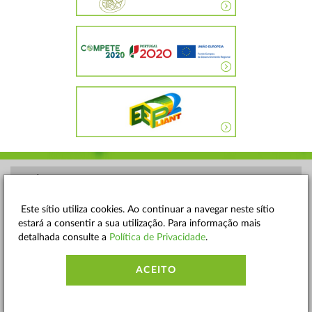
POLÍTICA DE PRIVACIDADE
TERMOS E CONDIÇÕES
Este sítio utiliza cookies. Ao continuar a navegar neste sítio
estará a consentir a sua utilização. Para informação mais
MAPA DO SITE
detalhada consulte a
Política de Privacidade
.
CONTACTOS
ACEITO
ACESSIBILIDADE