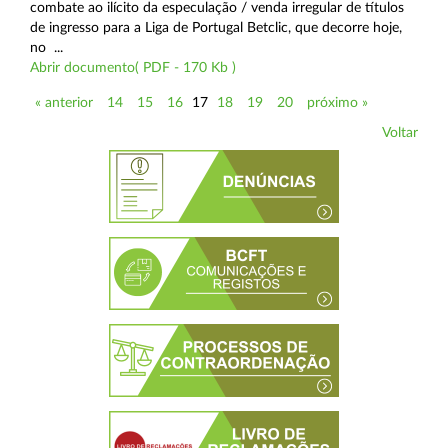
combate ao ilícito da especulação / venda irregular de títulos
de ingresso para a Liga de Portugal Betclic, que decorre hoje,
no ...
Abrir documento( PDF - 170 Kb )
« anterior
14
15
16
17
18
19
20
próximo »
Voltar