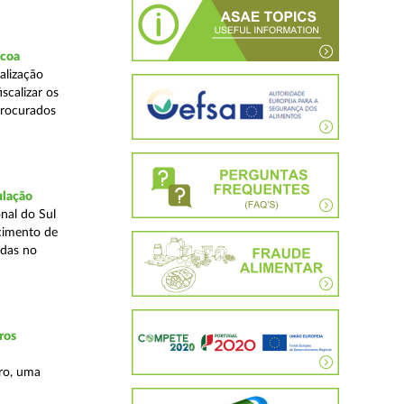
scoa
alização
scalizar os
procurados
ulação
nal do Sul
cimento de
adas no
ros
ro, uma