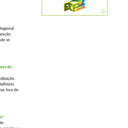
Regional
venção
nde se
ores do
alização,
talhistas
tas fora de
r"
de