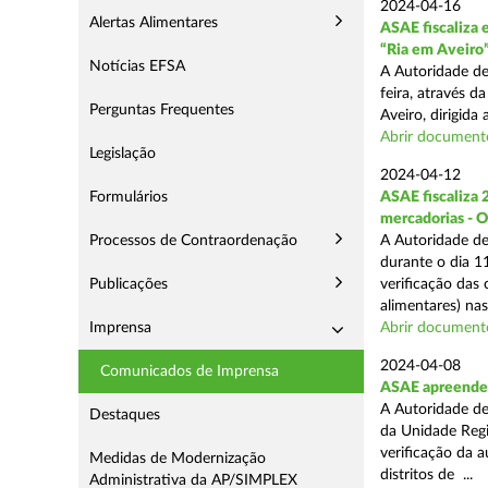
2024-04-16
Alertas Alimentares
ASAE fiscaliza 
“Ria em Aveiro
Notícias EFSA
A Autoridade de
feira, através 
Perguntas Frequentes
Aveiro, dirigida
Abrir document
Legislação
2024-04-12
Formulários
ASAE fiscaliza 
mercadorias - 
Processos de Contraordenação
A Autoridade de
durante o dia 11
Publicações
verificação das
alimentares) nas 
Imprensa
Abrir document
2024-04-08
Comunicados de Imprensa
ASAE apreende 2
A Autoridade de
Destaques
da Unidade Regi
verificação da 
Medidas de Modernização
distritos de ...
Administrativa da AP/SIMPLEX