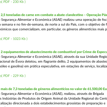
o( PDF - 230 Kb )
2,5 toneladas de carne em combate a abate clandestino – Operação Pá
 Segurança Alimentar e Económica (ASAE) realizou uma operação de fisc
 semana e no fim-de-semana, de norte a sul do País, com o objetivo de fi
ómicos que comercializam, em particular, os géneros alimentícios mais 
o( PDF - 1023 Kb )
2 equipamentos de abastecimento de combustível por Crime de Espec
 Segurança Alimentar e Económica (ASAE), através da sua Unidade Regio
cional de Évora detetou, em flagrante delito, 2 equipamentos de abaste
óleo e gasolina) em prática especulativa, em estações de serviço, localiz
o( PDF - 229 Kb )
ais de 7,3 toneladas de géneros alimentícios no valor de 61.500,00 Eu
 Segurança Alimentar e Económica (ASAE), realizou, através de Brigada
as Indústrias de Produtos de Origem Animal da Unidade Regional do Cent
calização direcionada a dois estabelecimentos grossistas de preparação e