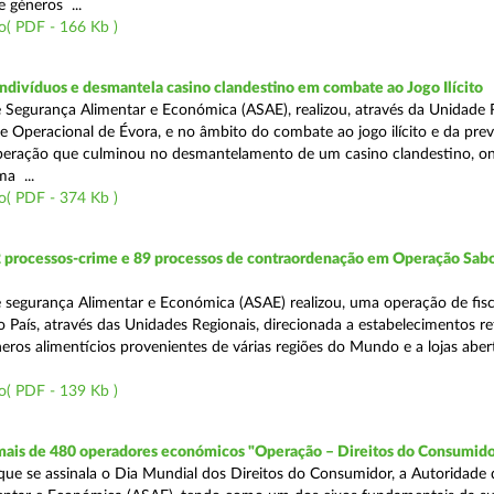
 géneros ...
o( PDF - 166 Kb )
divíduos e desmantela casino clandestino em combate ao Jogo Ilícito
 Segurança Alimentar e Económica (ASAE), realizou, através da Unidade 
e Operacional de Évora, e no âmbito do combate ao jogo ilícito e da pre
peração que culminou no desmantelamento de um casino clandestino, o
a ...
o( PDF - 374 Kb )
2 processos-crime e 89 processos de contraordenação em Operação Sab
 segurança Alimentar e Económica (ASAE) realizou, uma operação de fisc
o País, através das Unidades Regionais, direcionada a estabelecimentos re
eros alimentícios provenientes de várias regiões do Mundo e a lojas aber
o( PDF - 139 Kb )
 mais de 480 operadores económicos "Operação – Direitos do Consumido
e se assinala o Dia Mundial dos Direitos do Consumidor, a Autoridade 