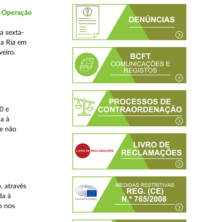
- Operação
a sexta-
da Ria em
veiro.
0 e
da à
 e não
, através
da à
o nos