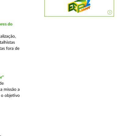
ores do
alização,
talhistas
tas fora de
r"
de
a missão a
 o objetivo