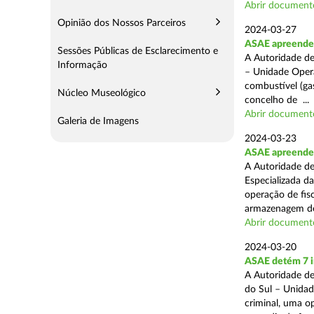
Abrir document
Opinião dos Nossos Parceiros
2024-03-27
ASAE apreende 
Sessões Públicas de Esclarecimento e
A Autoridade de
Informação
– Unidade Opera
combustível (gas
Núcleo Museológico
concelho de ...
Abrir document
Galeria de Imagens
2024-03-23
ASAE apreende m
A Autoridade de
Especializada d
operação de fis
armazenagem de
Abrir document
2024-03-20
ASAE detém 7 in
A Autoridade de
do Sul – Unidad
criminal, uma o