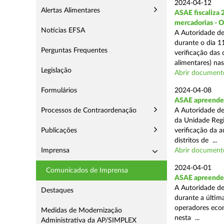
2024-04-12
Alertas Alimentares
ASAE fiscaliza 
mercadorias - 
Notícias EFSA
A Autoridade de
durante o dia 11
Perguntas Frequentes
verificação das
alimentares) nas 
Legislação
Abrir document
Formulários
2024-04-08
ASAE apreende 2
Processos de Contraordenação
A Autoridade de
da Unidade Regi
Publicações
verificação da 
distritos de ...
Imprensa
Abrir document
2024-04-01
Comunicados de Imprensa
ASAE apreende 
A Autoridade de
Destaques
durante a última
operadores econ
Medidas de Modernização
nesta ...
Administrativa da AP/SIMPLEX