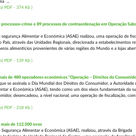
a ...
o( PDF - 374 Kb )
2 processos-crime e 89 processos de contraordenação em Operação Sab
 segurança Alimentar e Económica (ASAE) realizou, uma operação de fisc
o País, através das Unidades Regionais, direcionada a estabelecimentos re
eros alimentícios provenientes de várias regiões do Mundo e a lojas aber
o( PDF - 139 Kb )
 mais de 480 operadores económicos "Operação – Direitos do Consumido
e se assinala o Dia Mundial dos Direitos do Consumidor, a Autoridade 
entar e Económica (ASAE), tendo como um dos eixos fundamentais da su
midor, desencadeou, a nível nacional, uma operação de fiscalização, com
o( PDF - 218 Kb )
mais de 112.500 ovos
 Segurança Alimentar e Económica (ASAE), realizou, através da Brigada