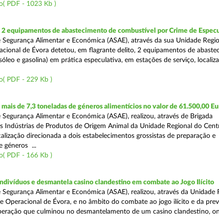
o( PDF - 1023 Kb )
2 equipamentos de abastecimento de combustível por Crime de Espec
 Segurança Alimentar e Económica (ASAE), através da sua Unidade Regio
cional de Évora detetou, em flagrante delito, 2 equipamentos de abaste
óleo e gasolina) em prática especulativa, em estações de serviço, localiz
o( PDF - 229 Kb )
ais de 7,3 toneladas de géneros alimentícios no valor de 61.500,00 Eu
 Segurança Alimentar e Económica (ASAE), realizou, através de Brigada
as Indústrias de Produtos de Origem Animal da Unidade Regional do Cent
calização direcionada a dois estabelecimentos grossistas de preparação e
 géneros ...
o( PDF - 166 Kb )
divíduos e desmantela casino clandestino em combate ao Jogo Ilícito
 Segurança Alimentar e Económica (ASAE), realizou, através da Unidade 
e Operacional de Évora, e no âmbito do combate ao jogo ilícito e da pre
peração que culminou no desmantelamento de um casino clandestino, o