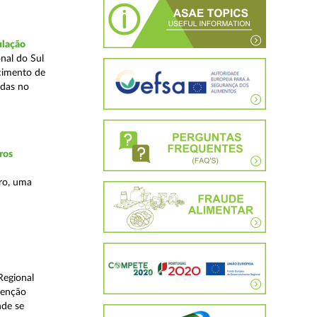
ulação
nal do Sul
cimento de
adas no
ros
ro, uma
Regional
venção
nde se