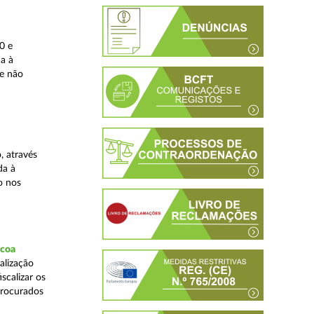
0 e
da à
 e não
, através
da à
o nos
scoa
alização
scalizar os
procurados