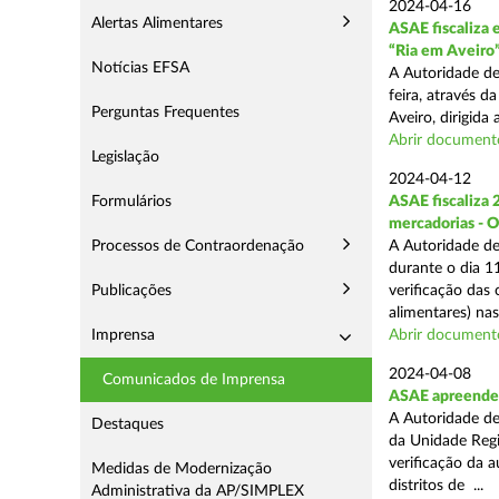
2024-04-16
Alertas Alimentares
ASAE fiscaliza 
“Ria em Aveiro
Notícias EFSA
A Autoridade de
feira, através 
Perguntas Frequentes
Aveiro, dirigida
Abrir document
Legislação
2024-04-12
Formulários
ASAE fiscaliza 
mercadorias - 
Processos de Contraordenação
A Autoridade de
durante o dia 11
Publicações
verificação das
alimentares) nas 
Imprensa
Abrir document
2024-04-08
Comunicados de Imprensa
ASAE apreende 2
A Autoridade de
Destaques
da Unidade Regi
verificação da 
Medidas de Modernização
distritos de ...
Administrativa da AP/SIMPLEX