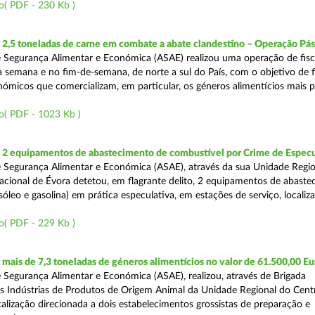
o( PDF - 230 Kb )
2,5 toneladas de carne em combate a abate clandestino – Operação Pá
 Segurança Alimentar e Económica (ASAE) realizou uma operação de fisc
 semana e no fim-de-semana, de norte a sul do País, com o objetivo de fi
ómicos que comercializam, em particular, os géneros alimentícios mais 
o( PDF - 1023 Kb )
2 equipamentos de abastecimento de combustível por Crime de Espec
 Segurança Alimentar e Económica (ASAE), através da sua Unidade Regio
cional de Évora detetou, em flagrante delito, 2 equipamentos de abaste
óleo e gasolina) em prática especulativa, em estações de serviço, localiz
o( PDF - 229 Kb )
ais de 7,3 toneladas de géneros alimentícios no valor de 61.500,00 Eu
 Segurança Alimentar e Económica (ASAE), realizou, através de Brigada
as Indústrias de Produtos de Origem Animal da Unidade Regional do Cent
calização direcionada a dois estabelecimentos grossistas de preparação e