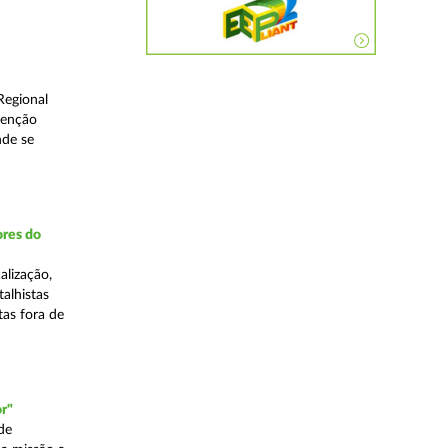
Regional
venção
nde se
ores do
alização,
talhistas
tas fora de
r"
de