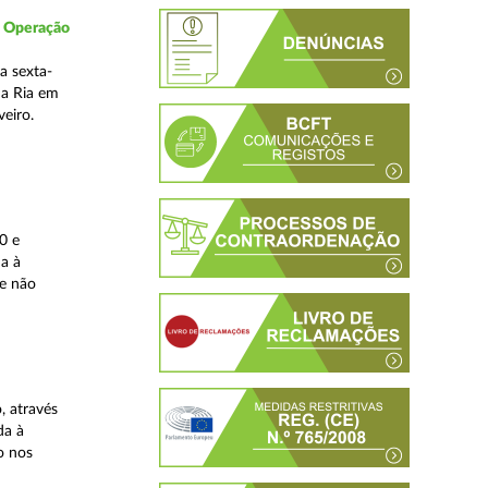
- Operação
a sexta-
da Ria em
veiro.
0 e
da à
 e não
, através
da à
o nos