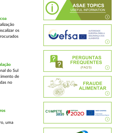
scoa
alização
scalizar os
procurados
ulação
nal do Sul
cimento de
adas no
ros
ro, uma