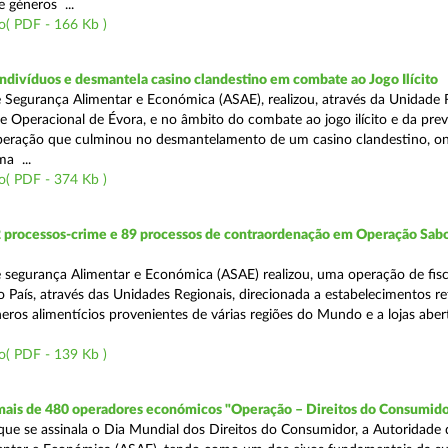
 géneros ...
o( PDF - 166 Kb )
divíduos e desmantela casino clandestino em combate ao Jogo Ilícito
 Segurança Alimentar e Económica (ASAE), realizou, através da Unidade 
e Operacional de Évora, e no âmbito do combate ao jogo ilícito e da pre
peração que culminou no desmantelamento de um casino clandestino, o
a ...
o( PDF - 374 Kb )
2 processos-crime e 89 processos de contraordenação em Operação Sab
 segurança Alimentar e Económica (ASAE) realizou, uma operação de fisc
o País, através das Unidades Regionais, direcionada a estabelecimentos re
eros alimentícios provenientes de várias regiões do Mundo e a lojas aber
o( PDF - 139 Kb )
 mais de 480 operadores económicos "Operação – Direitos do Consumido
e se assinala o Dia Mundial dos Direitos do Consumidor, a Autoridade 