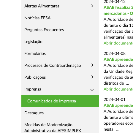
2024-04-12
Alertas Alimentares
ASAE fiscaliza 
mercadorias - 
Notícias EFSA
A Autoridade de
durante o dia 11
Perguntas Frequentes
verificação das
alimentares) nas 
Legislação
Abrir document
Formulários
2024-04-08
ASAE apreende 2
Processos de Contraordenação
A Autoridade de
da Unidade Regi
Publicações
verificação da 
distritos de ...
Imprensa
Abrir document
2024-04-01
Comunicados de Imprensa
ASAE apreende 
A Autoridade de
Destaques
durante a última
operadores econ
Medidas de Modernização
nesta ...
Administrativa da AP/SIMPLEX