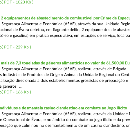
o( PDF - 1023 Kb )
2 equipamentos de abastecimento de combustível por Crime de Espec
 Segurança Alimentar e Económica (ASAE), através da sua Unidade Regio
cional de Évora detetou, em flagrante delito, 2 equipamentos de abaste
óleo e gasolina) em prática especulativa, em estações de serviço, localiz
o( PDF - 229 Kb )
ais de 7,3 toneladas de géneros alimentícios no valor de 61.500,00 Eu
 Segurança Alimentar e Económica (ASAE), realizou, através de Brigada
as Indústrias de Produtos de Origem Animal da Unidade Regional do Cent
calização direcionada a dois estabelecimentos grossistas de preparação e
 géneros ...
o( PDF - 166 Kb )
divíduos e desmantela casino clandestino em combate ao Jogo Ilícito
 Segurança Alimentar e Económica (ASAE), realizou, através da Unidade 
e Operacional de Évora, e no âmbito do combate ao jogo ilícito e da pre
peração que culminou no desmantelamento de um casino clandestino, o