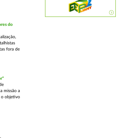
ores do
alização,
talhistas
tas fora de
r"
de
a missão a
 o objetivo