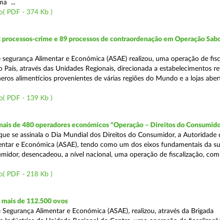
a ...
o( PDF - 374 Kb )
2 processos-crime e 89 processos de contraordenação em Operação Sab
 segurança Alimentar e Económica (ASAE) realizou, uma operação de fisc
o País, através das Unidades Regionais, direcionada a estabelecimentos re
eros alimentícios provenientes de várias regiões do Mundo e a lojas aber
o( PDF - 139 Kb )
 mais de 480 operadores económicos "Operação – Direitos do Consumido
e se assinala o Dia Mundial dos Direitos do Consumidor, a Autoridade 
entar e Económica (ASAE), tendo como um dos eixos fundamentais da su
midor, desencadeou, a nível nacional, uma operação de fiscalização, com
o( PDF - 218 Kb )
mais de 112.500 ovos
 Segurança Alimentar e Económica (ASAE), realizou, através da Brigada