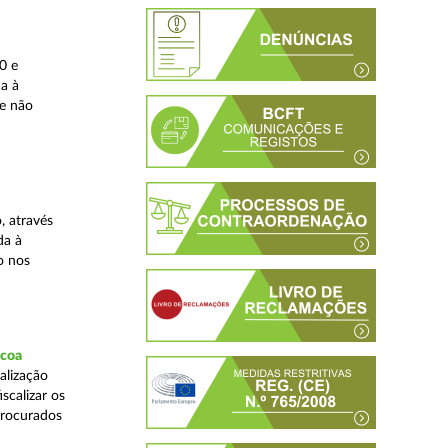
0 e
da à
 e não
, através
da à
o nos
scoa
alização
scalizar os
procurados