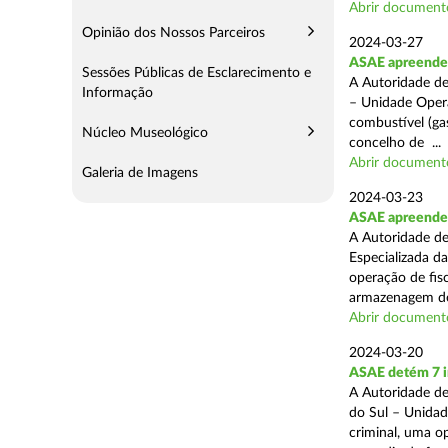
Abrir document
Opinião dos Nossos Parceiros
2024-03-27
ASAE apreende 
Sessões Públicas de Esclarecimento e
A Autoridade de
Informação
– Unidade Opera
combustível (gas
Núcleo Museológico
concelho de ...
Abrir document
Galeria de Imagens
2024-03-23
ASAE apreende m
A Autoridade de
Especializada d
operação de fis
armazenagem de
Abrir document
2024-03-20
ASAE detém 7 in
A Autoridade de
do Sul – Unidad
criminal, uma o