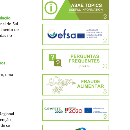
ulação
nal do Sul
cimento de
adas no
ros
ro, uma
Regional
venção
nde se