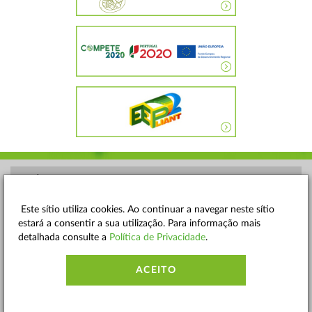
POLÍTICA DE PRIVACIDADE
TERMOS E CONDIÇÕES
Este sítio utiliza cookies. Ao continuar a navegar neste sítio
estará a consentir a sua utilização. Para informação mais
MAPA DO SITE
detalhada consulte a
Política de Privacidade
.
CONTACTOS
ACEITO
ACESSIBILIDADE