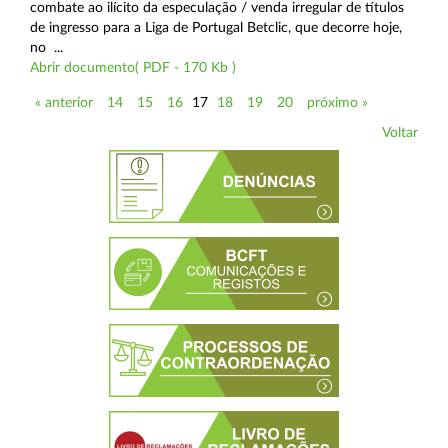
combate ao ilícito da especulação / venda irregular de títulos
de ingresso para a Liga de Portugal Betclic, que decorre hoje,
no ...
Abrir documento( PDF - 170 Kb )
« anterior
14
15
16
17
18
19
20
próximo »
Voltar