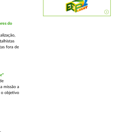
ores do
alização,
talhistas
tas fora de
r"
de
a missão a
 o objetivo