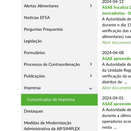
2024-04-12
Alertas Alimentares
ASAE fiscaliza 
mercadorias - 
Notícias EFSA
A Autoridade de
durante o dia 11
Perguntas Frequentes
verificação das
alimentares) nas 
Legislação
Abrir document
Formulários
2024-04-08
ASAE apreende 2
Processos de Contraordenação
A Autoridade de
da Unidade Regi
Publicações
verificação da 
distritos de ...
Imprensa
Abrir document
2024-04-01
Comunicados de Imprensa
ASAE apreende 
A Autoridade de
Destaques
durante a última
operadores econ
Medidas de Modernização
nesta ...
Administrativa da AP/SIMPLEX