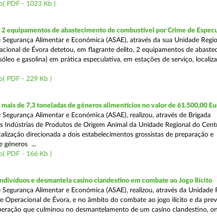
o( PDF - 1023 Kb )
2 equipamentos de abastecimento de combustível por Crime de Espec
 Segurança Alimentar e Económica (ASAE), através da sua Unidade Regio
cional de Évora detetou, em flagrante delito, 2 equipamentos de abaste
óleo e gasolina) em prática especulativa, em estações de serviço, localiz
o( PDF - 229 Kb )
ais de 7,3 toneladas de géneros alimentícios no valor de 61.500,00 Eu
 Segurança Alimentar e Económica (ASAE), realizou, através de Brigada
as Indústrias de Produtos de Origem Animal da Unidade Regional do Cent
calização direcionada a dois estabelecimentos grossistas de preparação e
 géneros ...
o( PDF - 166 Kb )
divíduos e desmantela casino clandestino em combate ao Jogo Ilícito
 Segurança Alimentar e Económica (ASAE), realizou, através da Unidade 
e Operacional de Évora, e no âmbito do combate ao jogo ilícito e da pre
peração que culminou no desmantelamento de um casino clandestino, o