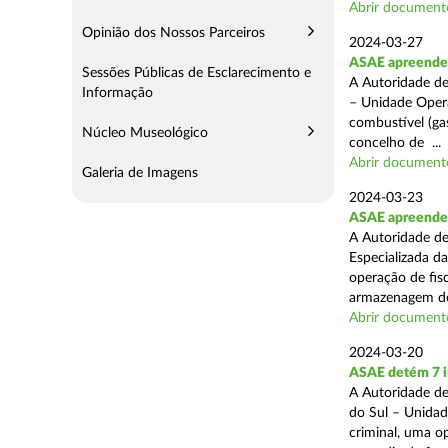
Abrir document
Opinião dos Nossos Parceiros
2024-03-27
ASAE apreende 
Sessões Públicas de Esclarecimento e
A Autoridade de
Informação
– Unidade Opera
combustível (gas
Núcleo Museológico
concelho de ...
Abrir document
Galeria de Imagens
2024-03-23
ASAE apreende m
A Autoridade de
Especializada d
operação de fis
armazenagem de
Abrir document
2024-03-20
ASAE detém 7 in
A Autoridade de
do Sul – Unidad
criminal, uma o