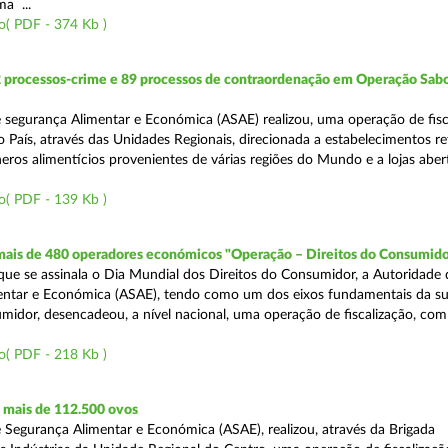
a ...
o( PDF - 374 Kb )
2 processos-crime e 89 processos de contraordenação em Operação Sab
 segurança Alimentar e Económica (ASAE) realizou, uma operação de fisc
o País, através das Unidades Regionais, direcionada a estabelecimentos re
eros alimentícios provenientes de várias regiões do Mundo e a lojas aber
o( PDF - 139 Kb )
 mais de 480 operadores económicos "Operação – Direitos do Consumido
e se assinala o Dia Mundial dos Direitos do Consumidor, a Autoridade 
entar e Económica (ASAE), tendo como um dos eixos fundamentais da su
midor, desencadeou, a nível nacional, uma operação de fiscalização, com
o( PDF - 218 Kb )
mais de 112.500 ovos
 Segurança Alimentar e Económica (ASAE), realizou, através da Brigada