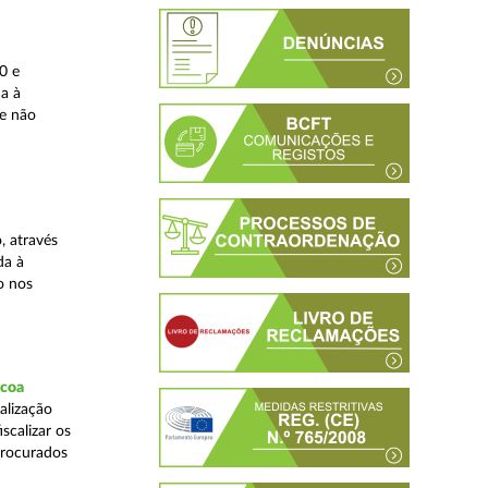
0 e
da à
 e não
, através
da à
o nos
scoa
alização
scalizar os
procurados