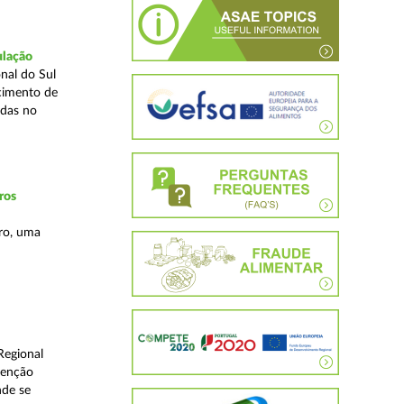
ulação
nal do Sul
cimento de
adas no
ros
ro, uma
Regional
venção
nde se