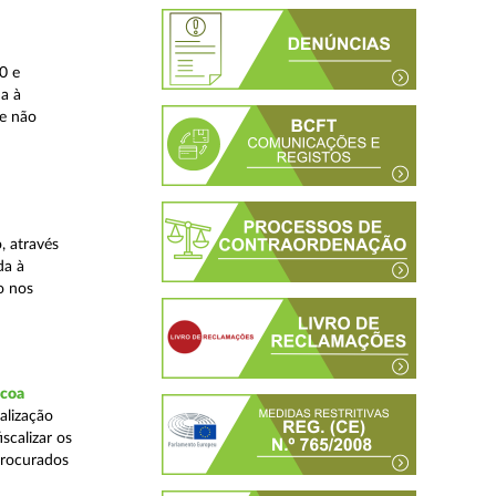
0 e
da à
 e não
, através
da à
o nos
scoa
alização
scalizar os
procurados