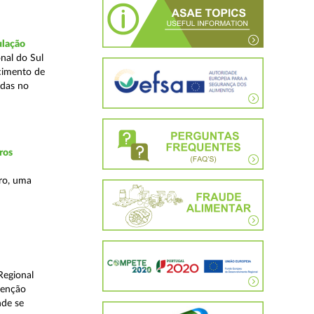
ulação
nal do Sul
cimento de
adas no
ros
ro, uma
Regional
venção
nde se