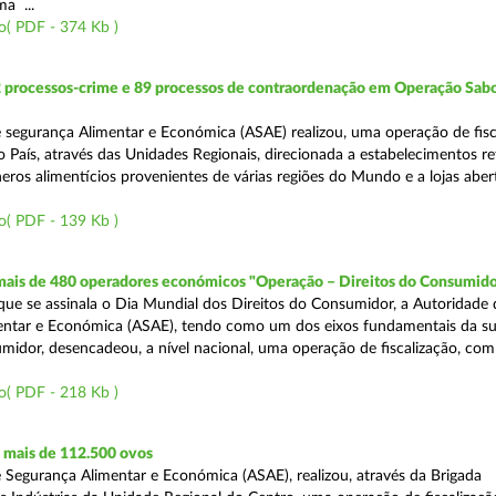
a ...
o( PDF - 374 Kb )
2 processos-crime e 89 processos de contraordenação em Operação Sab
 segurança Alimentar e Económica (ASAE) realizou, uma operação de fisc
o País, através das Unidades Regionais, direcionada a estabelecimentos re
eros alimentícios provenientes de várias regiões do Mundo e a lojas aber
o( PDF - 139 Kb )
 mais de 480 operadores económicos "Operação – Direitos do Consumido
e se assinala o Dia Mundial dos Direitos do Consumidor, a Autoridade 
entar e Económica (ASAE), tendo como um dos eixos fundamentais da su
midor, desencadeou, a nível nacional, uma operação de fiscalização, com
o( PDF - 218 Kb )
mais de 112.500 ovos
 Segurança Alimentar e Económica (ASAE), realizou, através da Brigada