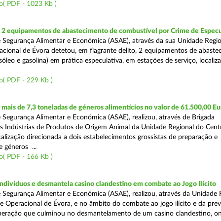
o( PDF - 1023 Kb )
2 equipamentos de abastecimento de combustível por Crime de Espec
 Segurança Alimentar e Económica (ASAE), através da sua Unidade Regio
cional de Évora detetou, em flagrante delito, 2 equipamentos de abaste
óleo e gasolina) em prática especulativa, em estações de serviço, localiz
o( PDF - 229 Kb )
ais de 7,3 toneladas de géneros alimentícios no valor de 61.500,00 Eu
 Segurança Alimentar e Económica (ASAE), realizou, através de Brigada
as Indústrias de Produtos de Origem Animal da Unidade Regional do Cent
calização direcionada a dois estabelecimentos grossistas de preparação e
 géneros ...
o( PDF - 166 Kb )
divíduos e desmantela casino clandestino em combate ao Jogo Ilícito
 Segurança Alimentar e Económica (ASAE), realizou, através da Unidade 
e Operacional de Évora, e no âmbito do combate ao jogo ilícito e da pre
peração que culminou no desmantelamento de um casino clandestino, o