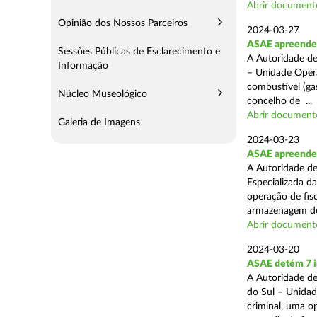
Abrir document
Opinião dos Nossos Parceiros
2024-03-27
ASAE apreende 
Sessões Públicas de Esclarecimento e
A Autoridade de
Informação
– Unidade Opera
combustível (gas
Núcleo Museológico
concelho de ...
Abrir document
Galeria de Imagens
2024-03-23
ASAE apreende m
A Autoridade de
Especializada d
operação de fis
armazenagem de
Abrir document
2024-03-20
ASAE detém 7 in
A Autoridade de
do Sul – Unidad
criminal, uma o