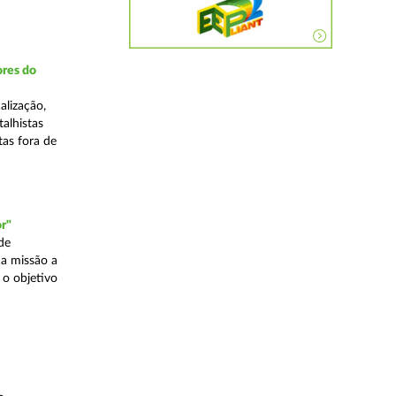
ores do
alização,
talhistas
tas fora de
r"
de
a missão a
 o objetivo