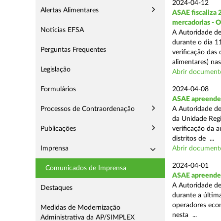
2024-04-12
Alertas Alimentares
ASAE fiscaliza 
mercadorias - 
Notícias EFSA
A Autoridade de
durante o dia 11
Perguntas Frequentes
verificação das
alimentares) nas 
Legislação
Abrir document
Formulários
2024-04-08
ASAE apreende 2
Processos de Contraordenação
A Autoridade de
da Unidade Regi
Publicações
verificação da 
distritos de ...
Imprensa
Abrir document
2024-04-01
Comunicados de Imprensa
ASAE apreende 
A Autoridade de
Destaques
durante a última
operadores econ
Medidas de Modernização
nesta ...
Administrativa da AP/SIMPLEX