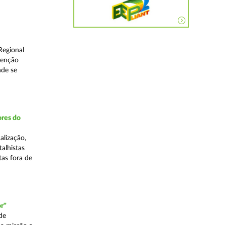
Regional
venção
nde se
ores do
alização,
talhistas
tas fora de
r"
de