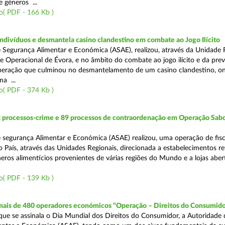
 géneros ...
o( PDF - 166 Kb )
divíduos e desmantela casino clandestino em combate ao Jogo Ilícito
 Segurança Alimentar e Económica (ASAE), realizou, através da Unidade 
e Operacional de Évora, e no âmbito do combate ao jogo ilícito e da pre
peração que culminou no desmantelamento de um casino clandestino, o
a ...
o( PDF - 374 Kb )
2 processos-crime e 89 processos de contraordenação em Operação Sab
 segurança Alimentar e Económica (ASAE) realizou, uma operação de fisc
o País, através das Unidades Regionais, direcionada a estabelecimentos re
eros alimentícios provenientes de várias regiões do Mundo e a lojas aber
o( PDF - 139 Kb )
 mais de 480 operadores económicos "Operação – Direitos do Consumido
e se assinala o Dia Mundial dos Direitos do Consumidor, a Autoridade 