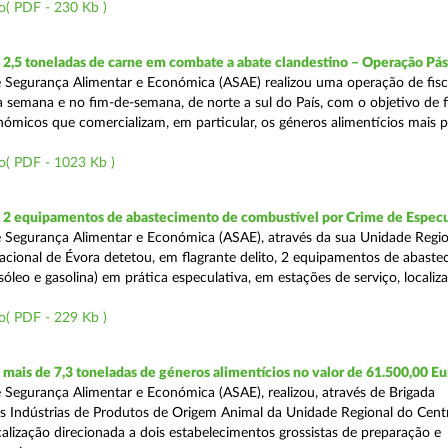
o( PDF - 230 Kb )
2,5 toneladas de carne em combate a abate clandestino – Operação Pá
 Segurança Alimentar e Económica (ASAE) realizou uma operação de fisc
 semana e no fim-de-semana, de norte a sul do País, com o objetivo de fi
ómicos que comercializam, em particular, os géneros alimentícios mais 
o( PDF - 1023 Kb )
2 equipamentos de abastecimento de combustível por Crime de Espec
 Segurança Alimentar e Económica (ASAE), através da sua Unidade Regio
cional de Évora detetou, em flagrante delito, 2 equipamentos de abaste
óleo e gasolina) em prática especulativa, em estações de serviço, localiz
o( PDF - 229 Kb )
ais de 7,3 toneladas de géneros alimentícios no valor de 61.500,00 Eu
 Segurança Alimentar e Económica (ASAE), realizou, através de Brigada
as Indústrias de Produtos de Origem Animal da Unidade Regional do Cent
calização direcionada a dois estabelecimentos grossistas de preparação e