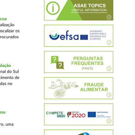
scoa
alização
scalizar os
procurados
ulação
nal do Sul
cimento de
adas no
ros
ro, uma