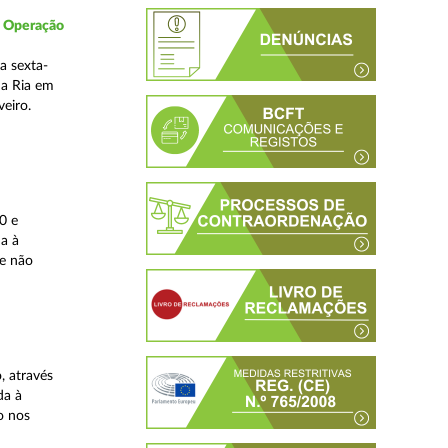
- Operação
a sexta-
da Ria em
veiro.
0 e
da à
 e não
, através
da à
o nos