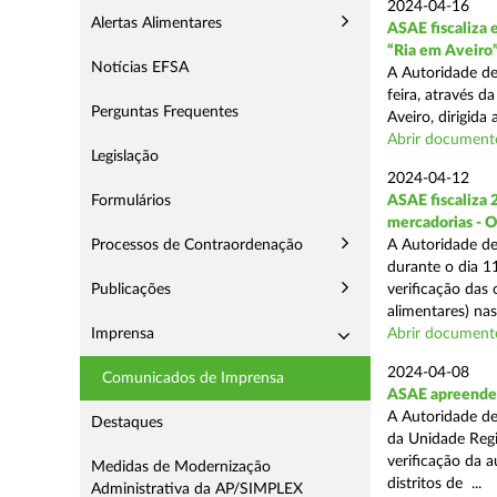
2024-04-16
Alertas Alimentares
ASAE fiscaliza 
“Ria em Aveiro
Notícias EFSA
A Autoridade de
feira, através 
Perguntas Frequentes
Aveiro, dirigida
Abrir document
Legislação
2024-04-12
Formulários
ASAE fiscaliza 
mercadorias - 
Processos de Contraordenação
A Autoridade de
durante o dia 11
Publicações
verificação das
alimentares) nas 
Imprensa
Abrir document
2024-04-08
Comunicados de Imprensa
ASAE apreende 2
A Autoridade de
Destaques
da Unidade Regi
verificação da 
Medidas de Modernização
distritos de ...
Administrativa da AP/SIMPLEX