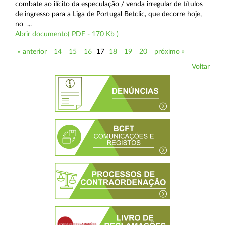
combate ao ilícito da especulação / venda irregular de títulos
de ingresso para a Liga de Portugal Betclic, que decorre hoje,
no ...
Abrir documento( PDF - 170 Kb )
« anterior
14
15
16
17
18
19
20
próximo »
Voltar