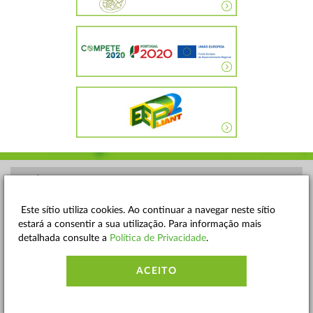
POLÍTICA DE PRIVACIDADE
TERMOS E CONDIÇÕES
Este sítio utiliza cookies. Ao continuar a navegar neste sítio
estará a consentir a sua utilização. Para informação mais
MAPA DO SITE
detalhada consulte a
Política de Privacidade
.
CONTACTOS
ACEITO
ACESSIBILIDADE