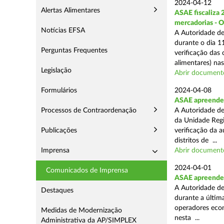
2024-04-12
Alertas Alimentares
ASAE fiscaliza 
mercadorias - 
Notícias EFSA
A Autoridade de
durante o dia 11
Perguntas Frequentes
verificação das
alimentares) nas 
Legislação
Abrir document
Formulários
2024-04-08
ASAE apreende 2
Processos de Contraordenação
A Autoridade de
da Unidade Regi
Publicações
verificação da 
distritos de ...
Imprensa
Abrir document
2024-04-01
Comunicados de Imprensa
ASAE apreende 
A Autoridade de
Destaques
durante a última
operadores econ
Medidas de Modernização
nesta ...
Administrativa da AP/SIMPLEX