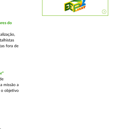
ores do
alização,
talhistas
tas fora de
r"
de
a missão a
 o objetivo