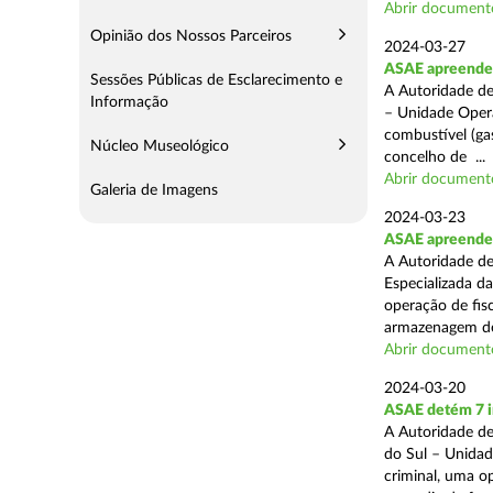
Abrir document
Opinião dos Nossos Parceiros
2024-03-27
ASAE apreende 
Sessões Públicas de Esclarecimento e
A Autoridade de
Informação
– Unidade Opera
combustível (gas
Núcleo Museológico
concelho de ...
Abrir document
Galeria de Imagens
2024-03-23
ASAE apreende m
A Autoridade de
Especializada d
operação de fis
armazenagem de
Abrir document
2024-03-20
ASAE detém 7 in
A Autoridade de
do Sul – Unidad
criminal, uma o