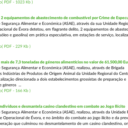
o( PDF - 1023 Kb )
2 equipamentos de abastecimento de combustível por Crime de Espec
 Segurança Alimentar e Económica (ASAE), através da sua Unidade Regio
cional de Évora detetou, em flagrante delito, 2 equipamentos de abaste
óleo e gasolina) em prática especulativa, em estações de serviço, localiz
o( PDF - 229 Kb )
ais de 7,3 toneladas de géneros alimentícios no valor de 61.500,00 Eu
 Segurança Alimentar e Económica (ASAE), realizou, através de Brigada
as Indústrias de Produtos de Origem Animal da Unidade Regional do Cent
calização direcionada a dois estabelecimentos grossistas de preparação e
 géneros ...
o( PDF - 166 Kb )
divíduos e desmantela casino clandestino em combate ao Jogo Ilícito
 Segurança Alimentar e Económica (ASAE), realizou, através da Unidade 
e Operacional de Évora, e no âmbito do combate ao jogo ilícito e da pre
peração que culminou no desmantelamento de um casino clandestino, o