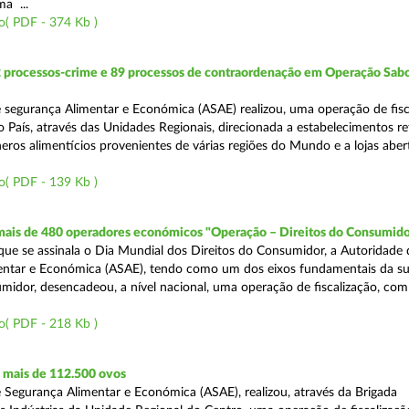
a ...
o( PDF - 374 Kb )
2 processos-crime e 89 processos de contraordenação em Operação Sab
 segurança Alimentar e Económica (ASAE) realizou, uma operação de fisc
o País, através das Unidades Regionais, direcionada a estabelecimentos re
eros alimentícios provenientes de várias regiões do Mundo e a lojas aber
o( PDF - 139 Kb )
 mais de 480 operadores económicos "Operação – Direitos do Consumido
e se assinala o Dia Mundial dos Direitos do Consumidor, a Autoridade 
entar e Económica (ASAE), tendo como um dos eixos fundamentais da su
midor, desencadeou, a nível nacional, uma operação de fiscalização, com
o( PDF - 218 Kb )
mais de 112.500 ovos
 Segurança Alimentar e Económica (ASAE), realizou, através da Brigada