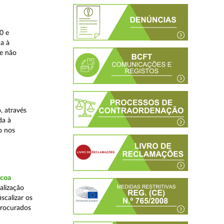
0 e
da à
 e não
, através
da à
o nos
scoa
alização
scalizar os
procurados