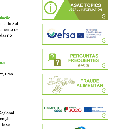
ulação
nal do Sul
cimento de
adas no
ros
ro, uma
Regional
venção
nde se