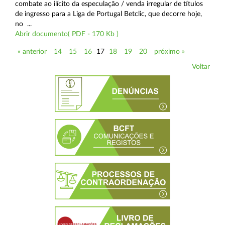
combate ao ilícito da especulação / venda irregular de títulos
de ingresso para a Liga de Portugal Betclic, que decorre hoje,
no ...
Abrir documento( PDF - 170 Kb )
« anterior
14
15
16
17
18
19
20
próximo »
Voltar