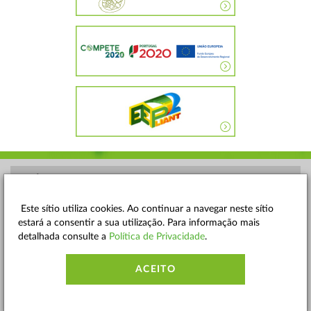
POLÍTICA DE PRIVACIDADE
TERMOS E CONDIÇÕES
Este sítio utiliza cookies. Ao continuar a navegar neste sítio
estará a consentir a sua utilização. Para informação mais
MAPA DO SITE
detalhada consulte a
Política de Privacidade
.
CONTACTOS
ACEITO
ACESSIBILIDADE