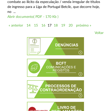
combate ao ilícito da especulação / venda irregular de títulos
de ingresso para a Liga de Portugal Betclic, que decorre hoje,
no ...
Abrir documento( PDF - 170 Kb )
« anterior
14
15
16
17
18
19
20
próximo »
Voltar