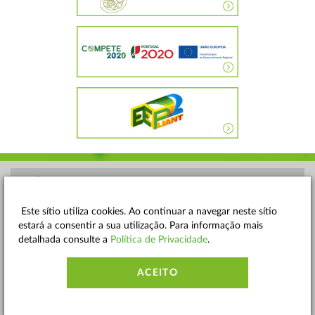
POLÍTICA DE PRIVACIDADE
TERMOS E CONDIÇÕES
Este sítio utiliza cookies. Ao continuar a navegar neste sítio
estará a consentir a sua utilização. Para informação mais
MAPA DO SITE
detalhada consulte a
Política de Privacidade
.
CONTACTOS
ACEITO
ACESSIBILIDADE