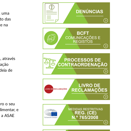
, uma
nto das
te na
, através
zação
deia de
ro o seu
limentar, e
, a ASAE