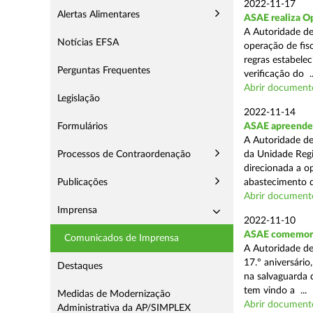
2022-11-17
Alertas Alimentares
ASAE realiza Op
A Autoridade de
Notícias EFSA
operação de fisc
regras estabele
Perguntas Frequentes
verificação do ..
Abrir document
Legislação
2022-11-14
Formulários
ASAE apreende 2
A Autoridade de
Processos de Contraordenação
da Unidade Regi
direcionada a o
Publicações
abastecimento d
Abrir document
Imprensa
2022-11-10
ASAE comemora 
Comunicados de Imprensa
A Autoridade de
17.º aniversári
Destaques
na salvaguarda 
tem vindo a ...
Medidas de Modernização
Abrir document
Administrativa da AP/SIMPLEX