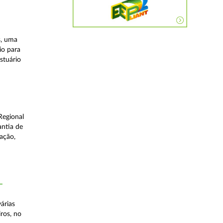
s, uma
io para
stuário
Regional
antia de
ação,
–
árias
iros, no