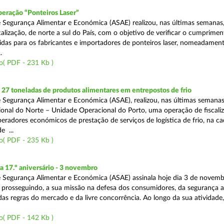
eração “Ponteiros Laser”
 Segurança Alimentar e Económica (ASAE) realizou, nas últimas semanas
alização, de norte a sul do País, com o objetivo de verificar o cumprime
cidas para os fabricantes e importadores de ponteiros laser, nomeadamen
.
o( PDF - 231 Kb )
7 toneladas de produtos alimentares em entrepostos de frio
 Segurança Alimentar e Económica (ASAE), realizou, nas últimas semanas
onal do Norte – Unidade Operacional do Porto, uma operação de fiscali
peradores económicos de prestação de serviços de logística de frio, na ca
e ...
o( PDF - 235 Kb )
17.º aniversário - 3 novembro
 Segurança Alimentar e Económica (ASAE) assinala hoje dia 3 de novemb
o, prosseguindo, a sua missão na defesa dos consumidores, da segurança a
das regras do mercado e da livre concorrência. Ao longo da sua atividade
o( PDF - 142 Kb )