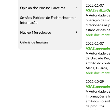
2022-11-07
Opinião dos Nossos Parceiros
ASAE realiza O
A Autoridade de
Sessões Públicas de Esclarecimento e
operação de fis
Informação
direcionada às 
estabelecidas pa
Núcleo Museológico
Abrir document
Galeria de Imagens
2022-11-07
ASAE apreende 
A Autoridade de
da Unidade Regi
âmbito do contr
Mêda, Guarda, .
Abrir document
2022-10-29
ASAE apreende c
A Autoridade de
Informações e I
emitidos no âmb
de produtos ...