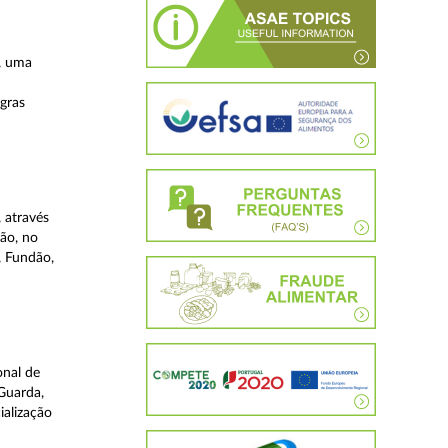
, uma
egras
 através
ão, no
, Fundão,
onal de
Guarda,
ialização