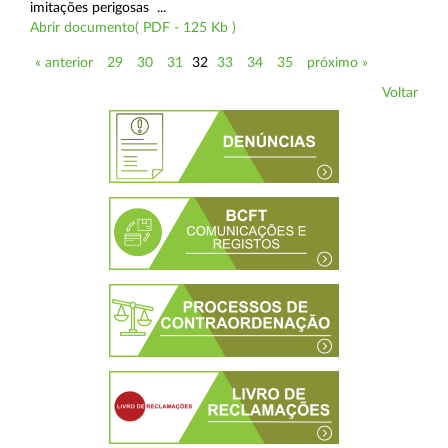
imitações perigosas ...
Abrir documento( PDF - 125 Kb )
« anterior
29
30
31
32
33
34
35
próximo »
Voltar