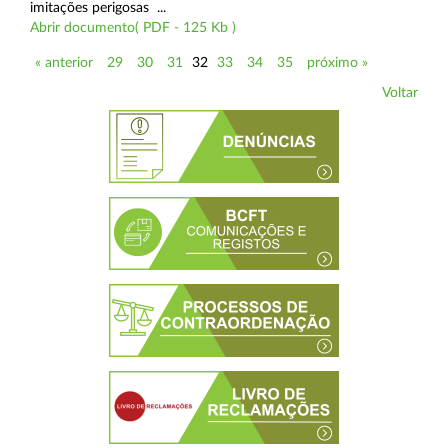
imitações perigosas ...
Abrir documento( PDF - 125 Kb )
« anterior
29
30
31
32
33
34
35
próximo »
Voltar