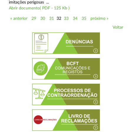
imitações perigosas ...
Abrir documento( PDF - 125 Kb )
« anterior
29
30
31
32
33
34
35
próximo »
Voltar