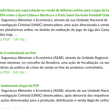
divíduos por especulação na venda de bilhetes online para o jogo da Li
A entre o Sport Lisboa e Benfica e o Paris Saint-Germain Football Clu
 Segurança Alimentar e Económica, através da sua Unidade Nacional de
nvestigação Criminal (UNIIC) desencadeou uma ação direcionada à vend
is em plataformas online, no âmbito da realização do jogo da Liga dos Ca
iza hoje, ...
o( PDF - 149 Kb )
e à contrafação on-line
 Segurança Alimentar e Económica (ASAE), através da Unidade Regional 
ltimas semanas, no concelho da Amadora, uma ação de fiscalização, na se
ndícios da prática de crime de venda on-line de produtos contrafeitos.
o( PDF - 241 Kb )
fardamento ilegal da PSP
 Segurança Alimentar e Económica (ASAE), através da sua Unidade Naci
nvestigação Criminal (UNIIC) desencadeou, após denúncia dos respetivos 
ações direcionadas para a produção, distribuição e venda ilegal de unifo