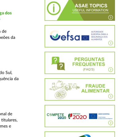
ga dos
b
a de
mpeões da
do Sul,
quência da
onal de
titulares,
rmes e