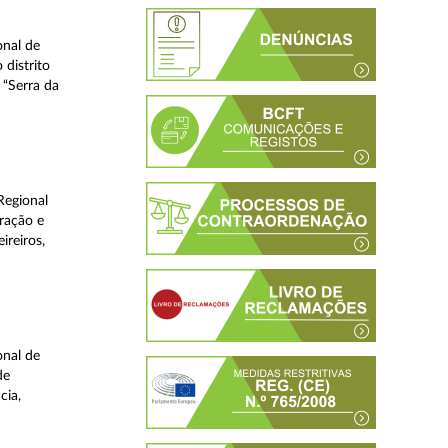
onal de
 distrito
 “Serra da
Regional
ração e
ireiros,
onal de
de
cia,