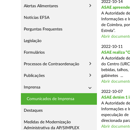
2022-10-14
Alertas Alimentares
ASAE apreende q
A Autoridade de
Notícias EFSA
Informações e In
de Coimbra, por
Perguntas Frequentes
Estrela”.
Abrir document
Legislação
2022-10-11
Formulários
ASAE realiza “O
A Autoridade de
Processos de Contraordenação
do Centro (URC)
bebidas, talhos,
Publicações
gabinetes ...
Abrir document
Imprensa
2022-10-07
ASAE detém 1 in
Comunicados de Imprensa
A Autoridade de
Informações e I
Destaques
especulação de b
direcionada para
Medidas de Modernização
Abrir document
Administrativa da AP/SIMPLEX