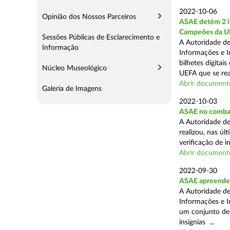
2022-10-06
Opinião dos Nossos Parceiros
ASAE detém 2 in
Campeões da UEF
Sessões Públicas de Esclarecimento e
A Autoridade de
Informação
Informações e I
bilhetes digita
Núcleo Museológico
UEFA que se real
Abrir document
Galeria de Imagens
2022-10-03
ASAE no combat
A Autoridade de
realizou, nas ú
verificação de i
Abrir document
2022-09-30
ASAE apreende 
A Autoridade de
Informações e I
um conjunto de 
insígnias ...