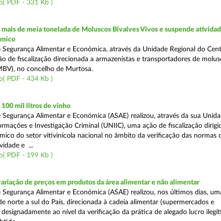
o( PDF - 331 Kb )
mais de meia tonelada de Moluscos Bivalves Vivos e suspende ativida
ómico
 Segurança Alimentar e Económica, através da Unidade Regional do Cent
ão de fiscalização direcionada a armazenistas e transportadores de molu
(MBV), no concelho de Murtosa.
o( PDF - 434 Kb )
00 mil litros de vinho
 Segurança Alimentar e Económica (ASAE) realizou, através da sua Unid
ormações e Investigação Criminal (UNIIC), uma ação de fiscalização dirig
ico do setor vitivinícola nacional no âmbito da verificação das normas 
vidade e ...
o( PDF - 199 Kb )
variação de preços em produtos da área alimentar e não alimentar
 Segurança Alimentar e Económica (ASAE) realizou, nos últimos dias, u
 de norte a sul do País, direcionada à cadeia alimentar (supermercados e
designadamente ao nível da verificação da prática de alegado lucro ilegí