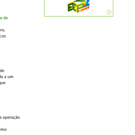
de de
ro,
scos
ade
ida a um
que
ma operação
timo