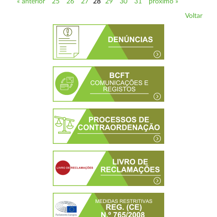
« anterior
25
26
27
28
29
30
31
próximo »
Voltar