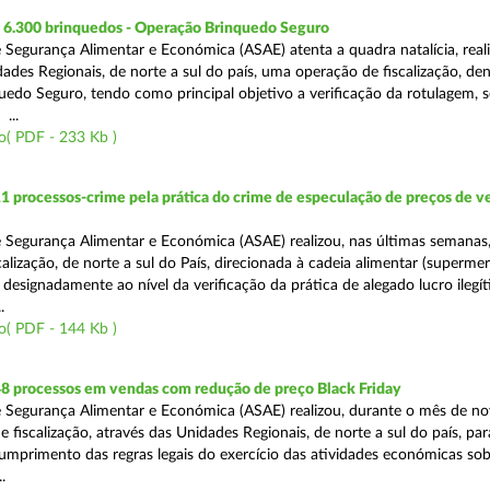
6.300 brinquedos - Operação Brinquedo Seguro
 Segurança Alimentar e Económica (ASAE) atenta a quadra natalícia, reali
dades Regionais, de norte a sul do país, uma operação de fiscalização, d
edo Seguro, tendo como principal objetivo a verificação da rotulagem, 
...
o( PDF - 233 Kb )
1 processos-crime pela prática do crime de especulação de preços de v
 Segurança Alimentar e Económica (ASAE) realizou, nas últimas semanas
alização, de norte a sul do País, direcionada à cadeia alimentar (superme
designadamente ao nível da verificação da prática de alegado lucro ilegí
.
o( PDF - 144 Kb )
48 processos em vendas com redução de preço Black Friday
 Segurança Alimentar e Económica (ASAE) realizou, durante o mês de n
fiscalização, através das Unidades Regionais, de norte a sul do país, par
cumprimento das regras legais do exercício das atividades económicas sob
.