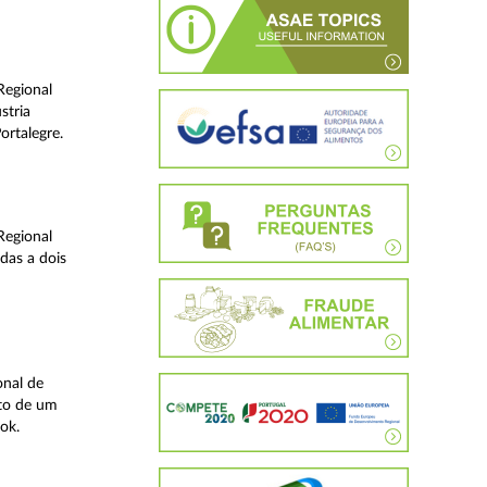
Regional
stria
ortalegre.
Regional
das a dois
onal de
rto de um
ok.