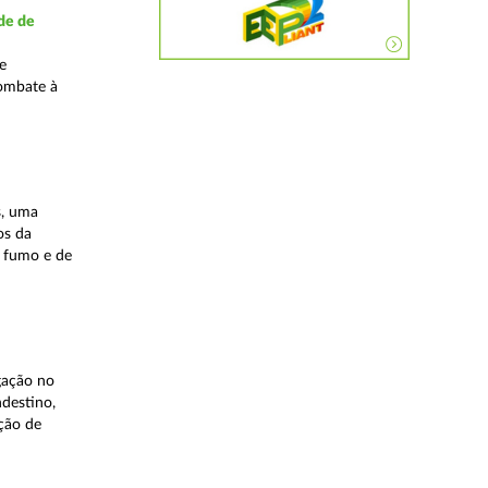
de de
e
combate à
s, uma
os da
 fumo e de
gação no
ndestino,
ção de