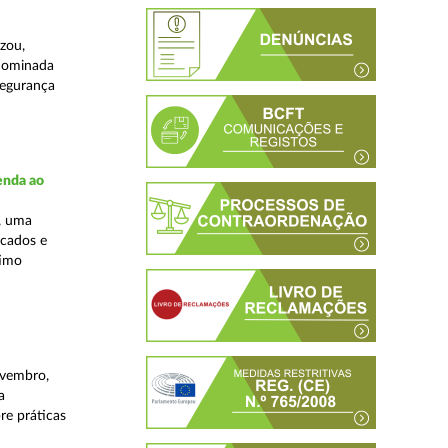
zou,
enominada
segurança
enda ao
, uma
rcados e
timo
ovembro,
a
re práticas