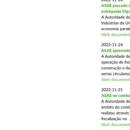
2022-11-28
ASAE procede à
entreposto frigo
A Autoridade de
Indústrias da U
economia paralel
Abrir document
2022-11-24
ASAE apreende 
A Autoridade de
operação de fisc
construção e da
serras circulares 
Abrir document
2022-11-21
ASAE no combat
A Autoridade de
âmbito do comba
realizou atravé
fiscalização no .
Abrir document