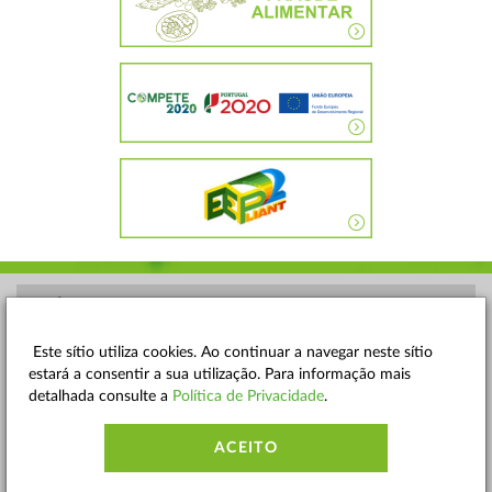
POLÍTICA DE PRIVACIDADE
TERMOS E CONDIÇÕES
Este sítio utiliza cookies. Ao continuar a navegar neste sítio
estará a consentir a sua utilização. Para informação mais
MAPA DO SITE
detalhada consulte a
Política de Privacidade
.
CONTACTOS
ACEITO
ACESSIBILIDADE