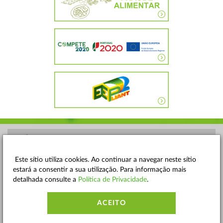
POLÍTICA DE PRIVACIDADE
TERMOS E CONDIÇÕES
Este sítio utiliza cookies. Ao continuar a navegar neste sítio
estará a consentir a sua utilização. Para informação mais
MAPA DO SITE
detalhada consulte a
Política de Privacidade
.
CONTACTOS
ACEITO
ACESSIBILIDADE