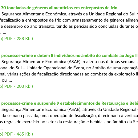
0 toneladas de géneros alimentícios em entrepostos de frio
 Segurança Alimentar e Económica, através da Unidade Regional do Sul r
 fiscalização a entrepostos de frio com armazenamento de géneros alimen
e dezembro do ano transato, tendo as perícias sido concluídas durante 
 ...
o( PDF - 288 Kb )
 processos-crime e detém 8 indivíduos no âmbito do combate ao Jogo Il
 Segurança Alimentar e Económica (ASAE), realizou nas últimas semanas,
onal do Sul – Unidade Operacional de Évora, no âmbito de uma operaçã
al, várias ações de fiscalização direcionadas ao combate da exploração il
 ou ...
o( PDF - 203 Kb )
2 processos-crime e suspende 9 estabelecimentos de Restauração e Beb
 Segurança Alimentar e Económica (ASAE), através da Unidade Regional 
al da semana passada, uma operação de fiscalização, direcionada à verific
 regras de exercício no setor da restauração e bebidas, no âmbito da S
..
o( PDF - 465 Kb )