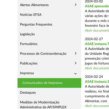
2024-03-02
Alertas Alimentares
ASAE apreende 7
A Autoridade de
Notícias EFSA
várias ações de
durante o mês d
Perguntas Frequentes
fevereiro face às
Abrir document
Legislação
2024-02-27
Formulários
ASAE instaura 7
A Autoridade de
Processos de Contraordenação
da Unidade Regi
prevenção crimin
Publicações
jogos de fortuna
Abrir document
Imprensa
2024-02-24
ASAE instaura 
Comunicados de Imprensa
A Autoridade de
realizou, no fin
Destaques
cumprimento das
Alimentar, com .
Medidas de Modernização
Abrir document
Administrativa da AP/SIMPLEX