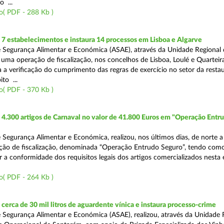
o ...
o( PDF - 288 Kb )
7 estabelecimentos e instaura 14 processos em Lisboa e Algarve
 Segurança Alimentar e Económica (ASAE), através da Unidade Regional 
 uma operação de fiscalização, nos concelhos de Lisboa, Loulé e Quarteira
a a verificação do cumprimento das regras de exercício no setor da resta
to ...
o( PDF - 370 Kb )
4.300 artigos de Carnaval no valor de 41.800 Euros em "Operação Entr
 Segurança Alimentar e Económica, realizou, nos últimos dias, de norte a
ção de fiscalização, denominada “Operação Entrudo Seguro”, tendo como
ar a conformidade dos requisitos legais dos artigos comercializados nesta
o( PDF - 264 Kb )
erca de 30 mil litros de aguardente vínica e instaura processo-crime
 Segurança Alimentar e Económica (ASAE), realizou, através da Unidade 