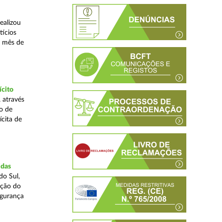
ealizou
tícios
o mês de
ícito
 através
o de
ícita de
idas
do Sul,
ação do
egurança