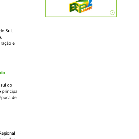
do Sul,
,
uração e
udo
 sul do
 principal
 época de
Regional