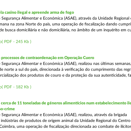
a casino ilegal e apreende arma de fogo
 Segurança Alimentar e Económica (ASAE), através da Unidade Regional 
semana na zona Norte do país, uma operação de fiscalização dando cumpr
e busca domiciliária e não domiciliária, no âmbito de um inquérito em c
o( PDF - 245 Kb )
6 processos de contraordenação em Operação Cuero
 Segurança Alimentar e Económica (ASAE), realizou nas últimas semanas
 de norte a sul do país, direcionada à verificação do cumprimento das regr
ercialização dos produtos de couro e da proteção da sua autenticidade, f
o( PDF - 182 Kb )
erca de 11 toneladas de géneros alimentícios num estabelecimento ile
so-crime
 Segurança Alimentar e Económica (ASAE), realizou, através da brigada
e indústrias de produtos de origem animal da Unidade Regional do Centr
Coimbra, uma operação de fiscalização direcionada ao combate de ilícito