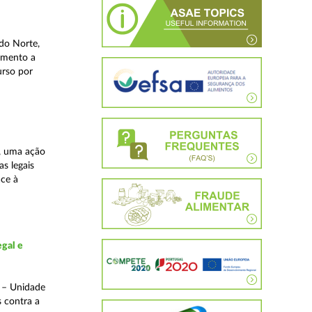
do Norte,
imento a
urso por
, uma ação
as legais
ace à
gal e
o – Unidade
s contra a