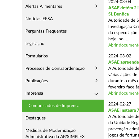
2024-03-04
Alertas Alimentares
ASAE detém 2 in
SL Benfica
Notícias EFSA
Autoridade de S
Investigação Cr
Perguntas Frequentes
da especulação /
hoje, no ...
Legislação
Abrir document
Formulários
2024-03-02
ASAE apreende 7
Processos de Contraordenação
A Autoridade de
várias ações de
Publicações
durante o mês d
fevereiro face às
Imprensa
Abrir document
2024-02-27
Comunicados de Imprensa
ASAE instaura 7
A Autoridade de
Destaques
da Unidade Regi
prevenção crimin
Medidas de Modernização
jogos de fortuna
Administrativa da AP/SIMPLEX