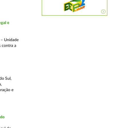
gal e
o – Unidade
s contra a
do Sul,
,
uração e
udo