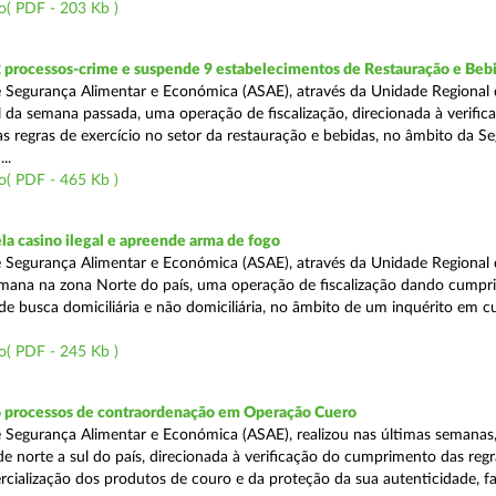
o( PDF - 203 Kb )
2 processos-crime e suspende 9 estabelecimentos de Restauração e Beb
 Segurança Alimentar e Económica (ASAE), através da Unidade Regional 
al da semana passada, uma operação de fiscalização, direcionada à verific
 regras de exercício no setor da restauração e bebidas, no âmbito da S
..
o( PDF - 465 Kb )
a casino ilegal e apreende arma de fogo
 Segurança Alimentar e Económica (ASAE), através da Unidade Regional 
semana na zona Norte do país, uma operação de fiscalização dando cumpr
e busca domiciliária e não domiciliária, no âmbito de um inquérito em c
o( PDF - 245 Kb )
6 processos de contraordenação em Operação Cuero
 Segurança Alimentar e Económica (ASAE), realizou nas últimas semanas
 de norte a sul do país, direcionada à verificação do cumprimento das regr
ercialização dos produtos de couro e da proteção da sua autenticidade, f