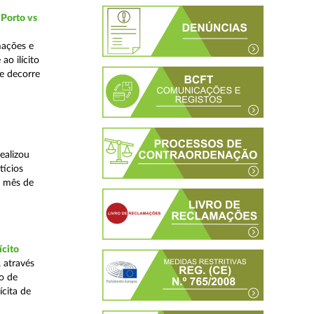
 Porto vs
mações e
o ilícito
ue decorre
ealizou
tícios
o mês de
ícito
 através
o de
ícita de