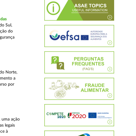
idas
do Sul,
ação do
egurança
do Norte,
imento a
urso por
, uma ação
as legais
ace à