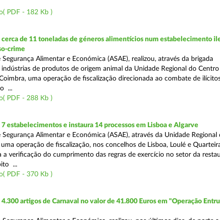
o( PDF - 182 Kb )
erca de 11 toneladas de géneros alimentícios num estabelecimento ile
so-crime
 Segurança Alimentar e Económica (ASAE), realizou, através da brigada
e indústrias de produtos de origem animal da Unidade Regional do Centr
Coimbra, uma operação de fiscalização direcionada ao combate de ilícito
o ...
o( PDF - 288 Kb )
7 estabelecimentos e instaura 14 processos em Lisboa e Algarve
 Segurança Alimentar e Económica (ASAE), através da Unidade Regional 
 uma operação de fiscalização, nos concelhos de Lisboa, Loulé e Quarteira
a a verificação do cumprimento das regras de exercício no setor da resta
to ...
o( PDF - 370 Kb )
4.300 artigos de Carnaval no valor de 41.800 Euros em "Operação Entr