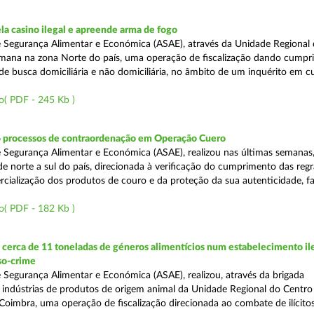
a casino ilegal e apreende arma de fogo
 Segurança Alimentar e Económica (ASAE), através da Unidade Regional 
semana na zona Norte do país, uma operação de fiscalização dando cumpr
e busca domiciliária e não domiciliária, no âmbito de um inquérito em c
o( PDF - 245 Kb )
6 processos de contraordenação em Operação Cuero
 Segurança Alimentar e Económica (ASAE), realizou nas últimas semanas
 de norte a sul do país, direcionada à verificação do cumprimento das regr
ercialização dos produtos de couro e da proteção da sua autenticidade, f
o( PDF - 182 Kb )
erca de 11 toneladas de géneros alimentícios num estabelecimento ile
so-crime
 Segurança Alimentar e Económica (ASAE), realizou, através da brigada
e indústrias de produtos de origem animal da Unidade Regional do Centr
Coimbra, uma operação de fiscalização direcionada ao combate de ilícito