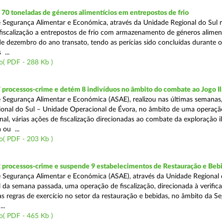
0 toneladas de géneros alimentícios em entrepostos de frio
 Segurança Alimentar e Económica, através da Unidade Regional do Sul r
 fiscalização a entrepostos de frio com armazenamento de géneros alimen
e dezembro do ano transato, tendo as perícias sido concluídas durante 
 ...
o( PDF - 288 Kb )
 processos-crime e detém 8 indivíduos no âmbito do combate ao Jogo Il
 Segurança Alimentar e Económica (ASAE), realizou nas últimas semanas,
onal do Sul – Unidade Operacional de Évora, no âmbito de uma operaçã
al, várias ações de fiscalização direcionadas ao combate da exploração il
 ou ...
o( PDF - 203 Kb )
2 processos-crime e suspende 9 estabelecimentos de Restauração e Beb
 Segurança Alimentar e Económica (ASAE), através da Unidade Regional 
al da semana passada, uma operação de fiscalização, direcionada à verific
 regras de exercício no setor da restauração e bebidas, no âmbito da S
..
o( PDF - 465 Kb )