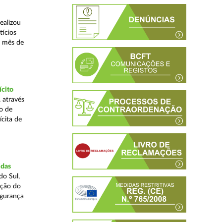
ealizou
tícios
o mês de
ícito
 através
o de
ícita de
idas
do Sul,
ação do
egurança