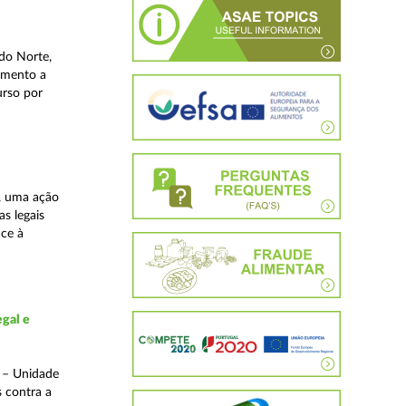
do Norte,
imento a
urso por
, uma ação
as legais
ace à
gal e
o – Unidade
s contra a