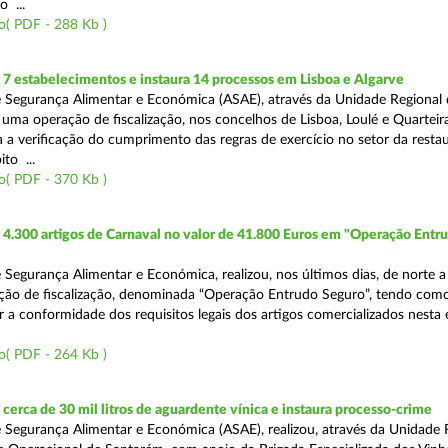
o ...
o( PDF - 288 Kb )
7 estabelecimentos e instaura 14 processos em Lisboa e Algarve
 Segurança Alimentar e Económica (ASAE), através da Unidade Regional 
 uma operação de fiscalização, nos concelhos de Lisboa, Loulé e Quarteira
a a verificação do cumprimento das regras de exercício no setor da resta
to ...
o( PDF - 370 Kb )
4.300 artigos de Carnaval no valor de 41.800 Euros em "Operação Entr
 Segurança Alimentar e Económica, realizou, nos últimos dias, de norte a
ção de fiscalização, denominada “Operação Entrudo Seguro”, tendo como
ar a conformidade dos requisitos legais dos artigos comercializados nesta
o( PDF - 264 Kb )
erca de 30 mil litros de aguardente vínica e instaura processo-crime
 Segurança Alimentar e Económica (ASAE), realizou, através da Unidade 