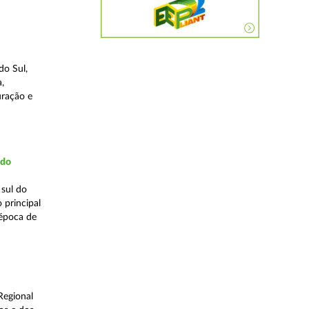
do Sul,
,
uração e
udo
 sul do
 principal
 época de
Regional