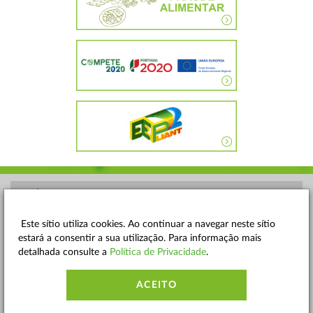
POLÍTICA DE PRIVACIDADE
TERMOS E CONDIÇÕES
Este sítio utiliza cookies. Ao continuar a navegar neste sítio
estará a consentir a sua utilização. Para informação mais
MAPA DO SITE
detalhada consulte a
Política de Privacidade
.
CONTACTOS
ACEITO
ACESSIBILIDADE