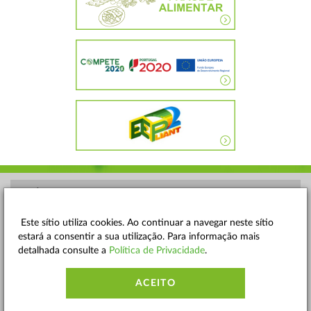
POLÍTICA DE PRIVACIDADE
TERMOS E CONDIÇÕES
Este sítio utiliza cookies. Ao continuar a navegar neste sítio
estará a consentir a sua utilização. Para informação mais
MAPA DO SITE
detalhada consulte a
Política de Privacidade
.
CONTACTOS
ACEITO
ACESSIBILIDADE