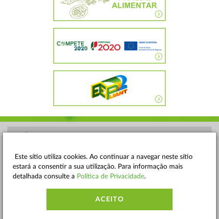
POLÍTICA DE PRIVACIDADE
TERMOS E CONDIÇÕES
Este sítio utiliza cookies. Ao continuar a navegar neste sítio
estará a consentir a sua utilização. Para informação mais
MAPA DO SITE
detalhada consulte a
Política de Privacidade
.
CONTACTOS
ACEITO
ACESSIBILIDADE