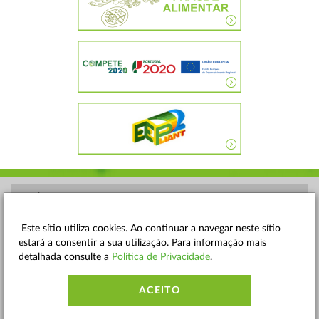
POLÍTICA DE PRIVACIDADE
TERMOS E CONDIÇÕES
Este sítio utiliza cookies. Ao continuar a navegar neste sítio
estará a consentir a sua utilização. Para informação mais
MAPA DO SITE
detalhada consulte a
Política de Privacidade
.
CONTACTOS
ACEITO
ACESSIBILIDADE