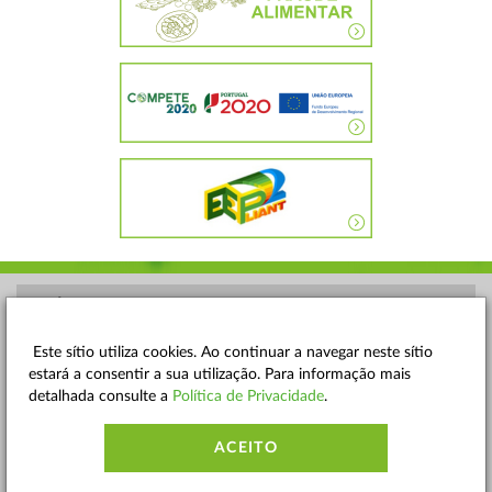
POLÍTICA DE PRIVACIDADE
TERMOS E CONDIÇÕES
Este sítio utiliza cookies. Ao continuar a navegar neste sítio
estará a consentir a sua utilização. Para informação mais
MAPA DO SITE
detalhada consulte a
Política de Privacidade
.
CONTACTOS
ACEITO
ACESSIBILIDADE