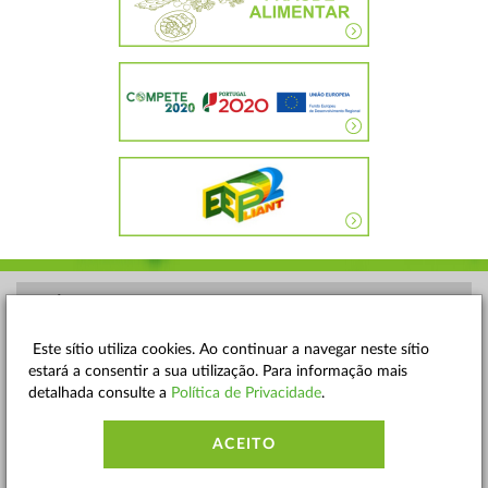
POLÍTICA DE PRIVACIDADE
TERMOS E CONDIÇÕES
Este sítio utiliza cookies. Ao continuar a navegar neste sítio
estará a consentir a sua utilização. Para informação mais
MAPA DO SITE
detalhada consulte a
Política de Privacidade
.
CONTACTOS
ACEITO
ACESSIBILIDADE