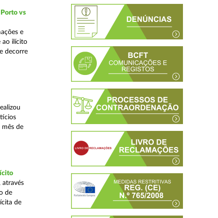
 Porto vs
mações e
o ilícito
ue decorre
ealizou
tícios
o mês de
ícito
 através
o de
ícita de