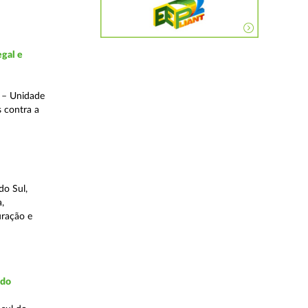
gal e
o – Unidade
s contra a
do Sul,
,
uração e
udo