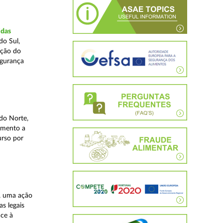
idas
do Sul,
ação do
egurança
do Norte,
imento a
urso por
, uma ação
as legais
ace à