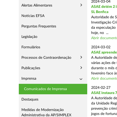
2024-03-04
Alertas Alimentares
ASAE detém 2 in
SL Benfica
Notícias EFSA
Autoridade de S
Investigação Cr
Perguntas Frequentes
da especulação /
hoje, no ...
Legislação
Abrir document
Formulários
2024-03-02
ASAE apreende 7
Processos de Contraordenação
A Autoridade de
várias ações de
Publicações
durante o mês d
fevereiro face às
Imprensa
Abrir document
2024-02-27
Comunicados de Imprensa
ASAE instaura 7
A Autoridade de
Destaques
da Unidade Regi
prevenção crimin
Medidas de Modernização
jogos de fortuna
Administrativa da AP/SIMPLEX