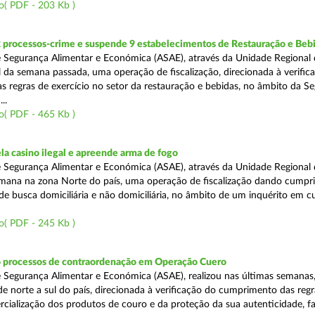
o( PDF - 203 Kb )
2 processos-crime e suspende 9 estabelecimentos de Restauração e Beb
 Segurança Alimentar e Económica (ASAE), através da Unidade Regional 
al da semana passada, uma operação de fiscalização, direcionada à verific
 regras de exercício no setor da restauração e bebidas, no âmbito da S
..
o( PDF - 465 Kb )
a casino ilegal e apreende arma de fogo
 Segurança Alimentar e Económica (ASAE), através da Unidade Regional 
semana na zona Norte do país, uma operação de fiscalização dando cumpr
e busca domiciliária e não domiciliária, no âmbito de um inquérito em c
o( PDF - 245 Kb )
6 processos de contraordenação em Operação Cuero
 Segurança Alimentar e Económica (ASAE), realizou nas últimas semanas
 de norte a sul do país, direcionada à verificação do cumprimento das regr
ercialização dos produtos de couro e da proteção da sua autenticidade, f