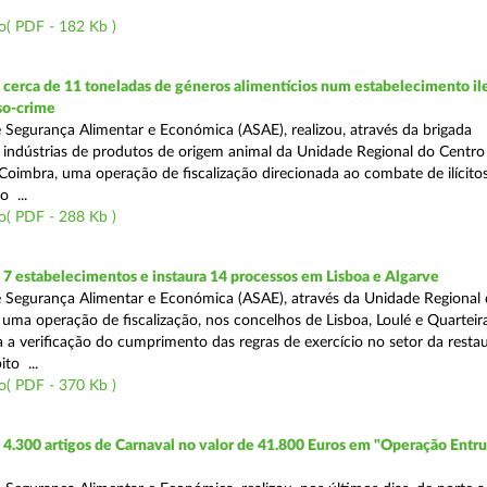
o( PDF - 182 Kb )
erca de 11 toneladas de géneros alimentícios num estabelecimento ile
so-crime
 Segurança Alimentar e Económica (ASAE), realizou, através da brigada
e indústrias de produtos de origem animal da Unidade Regional do Centr
Coimbra, uma operação de fiscalização direcionada ao combate de ilícito
o ...
o( PDF - 288 Kb )
7 estabelecimentos e instaura 14 processos em Lisboa e Algarve
 Segurança Alimentar e Económica (ASAE), através da Unidade Regional 
 uma operação de fiscalização, nos concelhos de Lisboa, Loulé e Quarteira
a a verificação do cumprimento das regras de exercício no setor da resta
to ...
o( PDF - 370 Kb )
4.300 artigos de Carnaval no valor de 41.800 Euros em "Operação Entr