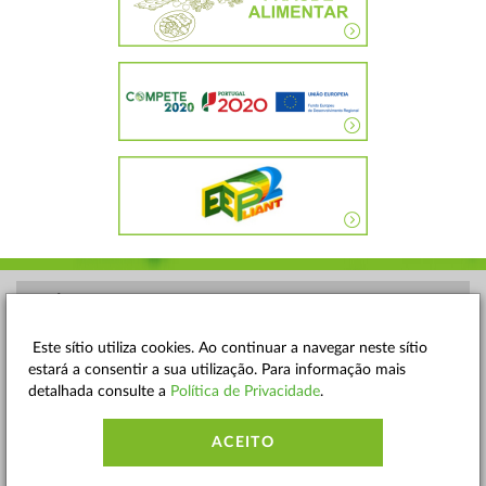
POLÍTICA DE PRIVACIDADE
TERMOS E CONDIÇÕES
Este sítio utiliza cookies. Ao continuar a navegar neste sítio
estará a consentir a sua utilização. Para informação mais
MAPA DO SITE
detalhada consulte a
Política de Privacidade
.
CONTACTOS
ACEITO
ACESSIBILIDADE