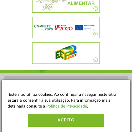
POLÍTICA DE PRIVACIDADE
TERMOS E CONDIÇÕES
Este sítio utiliza cookies. Ao continuar a navegar neste sítio
estará a consentir a sua utilização. Para informação mais
MAPA DO SITE
detalhada consulte a
Política de Privacidade
.
CONTACTOS
ACEITO
ACESSIBILIDADE