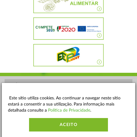
POLÍTICA DE PRIVACIDADE
TERMOS E CONDIÇÕES
Este sítio utiliza cookies. Ao continuar a navegar neste sítio
estará a consentir a sua utilização. Para informação mais
MAPA DO SITE
detalhada consulte a
Política de Privacidade
.
CONTACTOS
ACEITO
ACESSIBILIDADE