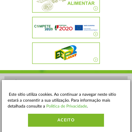
POLÍTICA DE PRIVACIDADE
TERMOS E CONDIÇÕES
Este sítio utiliza cookies. Ao continuar a navegar neste sítio
estará a consentir a sua utilização. Para informação mais
MAPA DO SITE
detalhada consulte a
Política de Privacidade
.
CONTACTOS
ACEITO
ACESSIBILIDADE