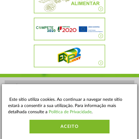
POLÍTICA DE PRIVACIDADE
TERMOS E CONDIÇÕES
Este sítio utiliza cookies. Ao continuar a navegar neste sítio
estará a consentir a sua utilização. Para informação mais
MAPA DO SITE
detalhada consulte a
Política de Privacidade
.
CONTACTOS
ACEITO
ACESSIBILIDADE