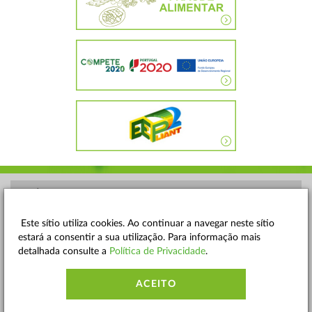
POLÍTICA DE PRIVACIDADE
TERMOS E CONDIÇÕES
Este sítio utiliza cookies. Ao continuar a navegar neste sítio
estará a consentir a sua utilização. Para informação mais
MAPA DO SITE
detalhada consulte a
Política de Privacidade
.
CONTACTOS
ACEITO
ACESSIBILIDADE