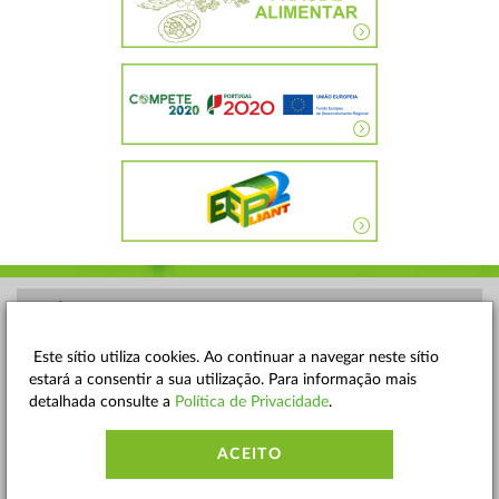
POLÍTICA DE PRIVACIDADE
TERMOS E CONDIÇÕES
Este sítio utiliza cookies. Ao continuar a navegar neste sítio
estará a consentir a sua utilização. Para informação mais
MAPA DO SITE
detalhada consulte a
Política de Privacidade
.
CONTACTOS
ACEITO
ACESSIBILIDADE