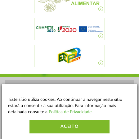
POLÍTICA DE PRIVACIDADE
TERMOS E CONDIÇÕES
Este sítio utiliza cookies. Ao continuar a navegar neste sítio
estará a consentir a sua utilização. Para informação mais
MAPA DO SITE
detalhada consulte a
Política de Privacidade
.
CONTACTOS
ACEITO
ACESSIBILIDADE