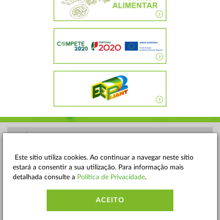
POLÍTICA DE PRIVACIDADE
TERMOS E CONDIÇÕES
Este sítio utiliza cookies. Ao continuar a navegar neste sítio
estará a consentir a sua utilização. Para informação mais
MAPA DO SITE
detalhada consulte a
Política de Privacidade
.
CONTACTOS
ACEITO
ACESSIBILIDADE